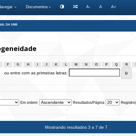
Navegar
Documentos
A-
A
A+
NAL DA UNB
ogeneidade
F
G
H
I
J
K
L
M
N
O
P
Q
R
ou entre com as primeiras letras:
Em ordem:
Resultados/Página
Registro(
Mostrando resultados 3 a 7 de 7