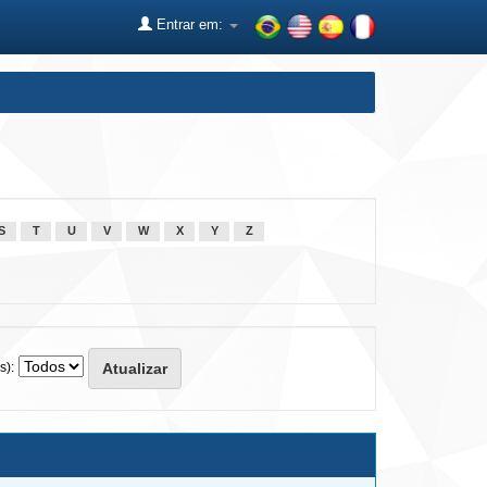
Entrar em:
S
T
U
V
W
X
Y
Z
s):