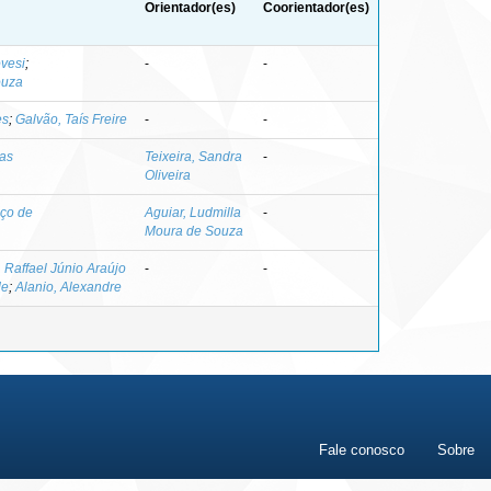
Orientador(es)
Coorientador(es)
vesi
;
-
-
ouza
es
;
Galvão, Taís Freire
-
-
ias
Teixeira, Sandra
-
Oliveira
nço de
Aguiar, Ludmilla
-
Moura de Souza
, Raffael Júnio Araújo
-
-
de
;
Alanio, Alexandre
Fale conosco
Sobre