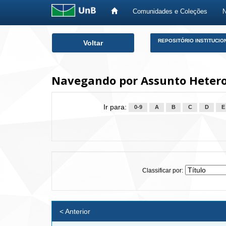
Comunidades e Coleções
Skip
REPOSITÓRIO INSTITUCIO
Voltar
navigation
Navegando por Assunto Heter
Ir para:
0-9
A
B
C
D
E
Classificar por:
< Anterior