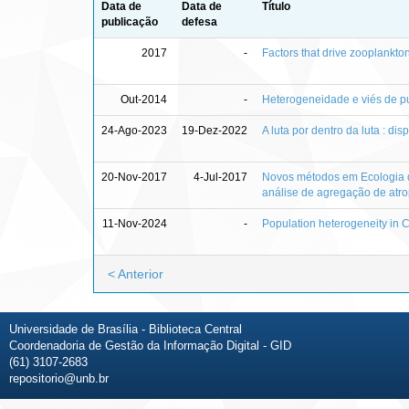
Data de
Data de
Título
publicação
defesa
2017
-
Factors that drive zooplankto
Out-2014
-
Heterogeneidade e viés de pu
24-Ago-2023
19-Dez-2022
A luta por dentro da luta : d
20-Nov-2017
4-Jul-2017
Novos métodos em Ecologia d
análise de agregação de atro
11-Nov-2024
-
Population heterogeneity in 
< Anterior
Universidade de Brasília - Biblioteca Central
Coordenadoria de Gestão da Informação Digital - GID
(61) 3107-2683
repositorio@unb.br