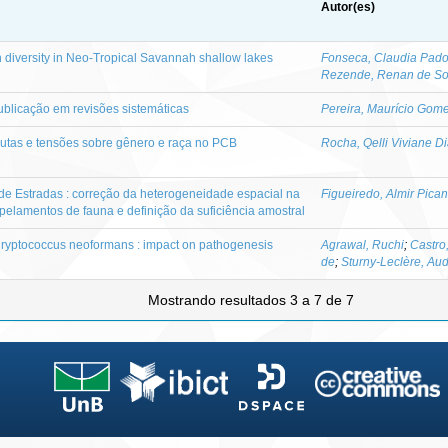
Autor(es)
n diversity in Neo-Tropical Savannah shallow lakes
Fonseca, Claudia Pado
Rezende, Renan de S
blicação em revisões sistemáticas
Pereira, Maurício Gom
isputas e tensões sobre gênero e raça no PCB
Rocha, Qelli Viviane D
e Estradas : correção da heterogeneidade espacial na
Figueiredo, Almir Pica
pelamentos de fauna e definição da suficiência amostral
Cryptococcus neoformans : impact on pathogenesis
Agrawal, Ruchi
;
Castro
de
;
Sturny-Leclère, Au
Mostrando resultados 3 a 7 de 7