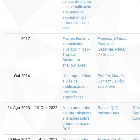
câncer de mama
e sua implicação
em modelos
experimentais
para estudos in
vitro
2017
-
Factors that drive
Fonseca, Claudia
-
zooplankton
Padovesi
;
diversity in Neo-
Rezende, Renan
Tropical
de Souza
Savannah
shallow lakes
Out-2014
-
Heterogeneidade
Pereira, Maurício
-
e viés de
Gomes
;
Galvão,
publicação em
Taís Freire
revisões
sistemáticas
24-Ago-2023
19-Dez-2022
A luta por dentro
Rocha, Qelli
Teix
da luta : disputas
Viviane Dias
San
e tensões sobre
Oliv
gênero e raça no
PCB
20-Nov-2017
4-Jul-2017
Novos métodos
Figueiredo, Almir
Agui