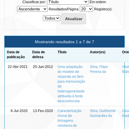
Classificar por:
Em ordem:
Resultados/Página
Registro(s):
Mostrando resultados 1 a 7 de 7
Data de
Data de
Título
Autor(es)
Orie
publicação
defesa
22-Abr-2021
25-Jun-2012
Uma adaptação
Silva, Filipe
Viei
do modelo de
Pereira da
Márc
resposta ao item
para mensuração
de
heterogeneidade
atribuída à fonte
desconhecida
6-Jul-2020
13-Fev-2020
Caracterização
Silva, Guilherme
Oliv
clonal de
Guimarães da
Mad
linhagens
celulares de