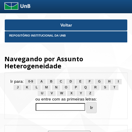
Skip
Voltar
navigation
REPOSITÓRIO INSTITUCIONAL DA UNB
Navegando por Assunto
Heterogeneidade
Ir para:
0-9
A
B
C
D
E
F
G
H
I
J
K
L
M
N
O
P
Q
R
S
T
U
V
W
X
Y
Z
ou entre com as primeiras letras: