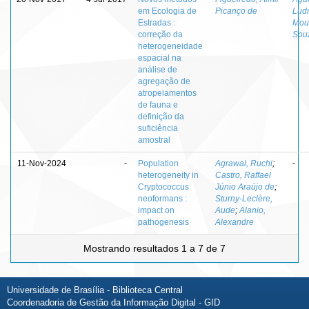
em Ecologia de
Picanço de
Ludm
Estradas :
Mou
correção da
Sou
heterogeneidade
espacial na
análise de
agregação de
atropelamentos
de fauna e
definição da
suficiência
amostral
11-Nov-2024
-
Population
Agrawal, Ruchi
;
-
heterogeneity in
Castro, Raffael
Cryptococcus
Júnio Araújo de
;
neoformans :
Sturny-Leclère,
impact on
Aude
;
Alanio,
pathogenesis
Alexandre
Mostrando resultados 1 a 7 de 7
Universidade de Brasília - Biblioteca Central
Coordenadoria de Gestão da Informação Digital - GID