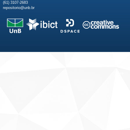
(61) 3107-2683
repositorio@unb.br
Fale conosco
Sobre