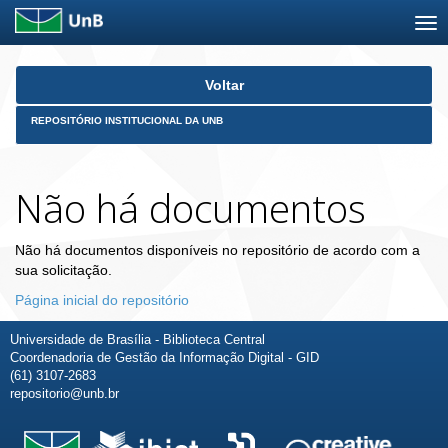
Skip
Voltar
navigation
REPOSITÓRIO INSTITUCIONAL DA UNB
Não há documentos
Não há documentos disponíveis no repositório de acordo com a
sua solicitação.
Página inicial do repositório
Universidade de Brasília - Biblioteca Central
Coordenadoria de Gestão da Informação Digital - GID
(61) 3107-2683
repositorio@unb.br