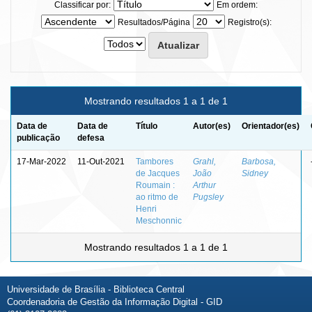
Classificar por:
Em ordem:
Resultados/Página
Registro(s):
Mostrando resultados 1 a 1 de 1
Data de
Data de
Título
Autor(es)
Orientador(es)
publicação
defesa
17-Mar-2022
11-Out-2021
Tambores
Grahl,
Barbosa,
de Jacques
João
Sidney
Roumain :
Arthur
ao ritmo de
Pugsley
Henri
Meschonnic
Mostrando resultados 1 a 1 de 1
Universidade de Brasília - Biblioteca Central
Coordenadoria de Gestão da Informação Digital - GID