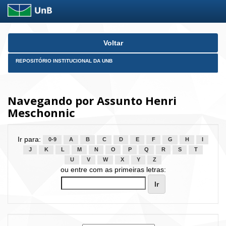
Skip
Voltar
navigation
REPOSITÓRIO INSTITUCIONAL DA UNB
Navegando por Assunto Henri
Meschonnic
Ir para:
0-9
A
B
C
D
E
F
G
H
I
J
K
L
M
N
O
P
Q
R
S
T
U
V
W
X
Y
Z
ou entre com as primeiras letras: