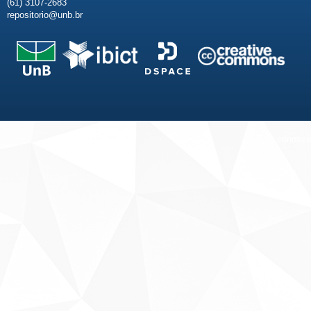
(61) 3107-2683
repositorio@unb.br
Fale conosco
Sobre