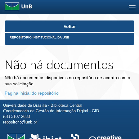
Skip
Voltar
navigation
REPOSITÓRIO INSTITUCIONAL DA UNB
Não há documentos
Não há documentos disponíveis no repositório de acordo com a
sua solicitação.
Página inicial do repositório
Universidade de Brasília - Biblioteca Central
Coordenadoria de Gestão da Informação Digital - GID
(61) 3107-2683
repositorio@unb.br