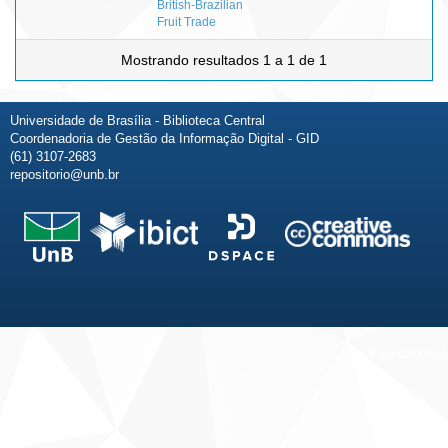
British-Brazilian
Fruit Trade
Mostrando resultados 1 a 1 de 1
Universidade de Brasília - Biblioteca Central
Coordenadoria de Gestão da Informação Digital - GID
(61) 3107-2683
repositorio@unb.br
Fale conosco
Sobre