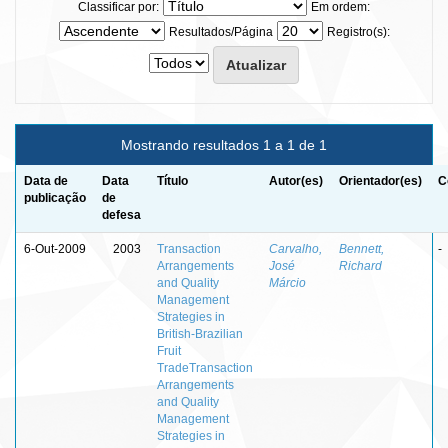
Classificar por:
Em ordem:
Resultados/Página
Registro(s):
Mostrando resultados 1 a 1 de 1
Data de
Data
Título
Autor(es)
Orientador(es)
C
publicação
de
defesa
6-Out-2009
2003
Transaction
Carvalho,
Bennett,
-
Arrangements
José
Richard
and Quality
Márcio
Management
Strategies in
British-Brazilian
Fruit
TradeTransaction
Arrangements
and Quality
Management
Strategies in