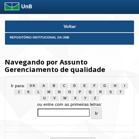
Skip
Voltar
navigation
REPOSITÓRIO INSTITUCIONAL DA UNB
Navegando por Assunto
Gerenciamento de qualidade
Ir para:
0-9
A
B
C
D
E
F
G
H
I
J
K
L
M
N
O
P
Q
R
S
T
U
V
W
X
Y
Z
ou entre com as primeiras letras: