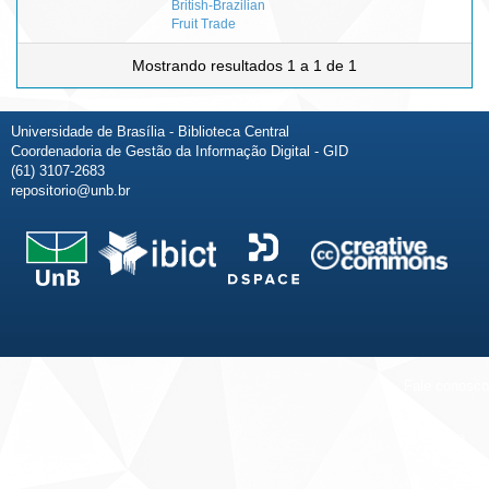
British-Brazilian
Fruit Trade
Mostrando resultados 1 a 1 de 1
Universidade de Brasília - Biblioteca Central
Coordenadoria de Gestão da Informação Digital - GID
(61) 3107-2683
repositorio@unb.br
Fale conosco
Sobre