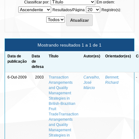
Classificar por:
Em ordem:
Resultados/Página
Registro(s):
Mostrando resultados 1 a 1 de 1
Data de
Data
Título
Autor(es)
Orientador(es)
C
publicação
de
defesa
6-Out-2009
2003
Transaction
Carvalho,
Bennett,
-
Arrangements
José
Richard
and Quality
Márcio
Management
Strategies in
British-Brazilian
Fruit
TradeTransaction
Arrangements
and Quality
Management
Strategies in