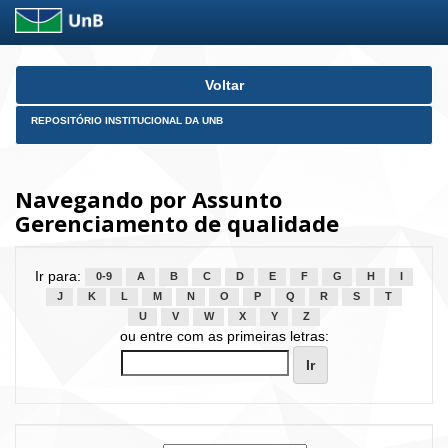
Skip
Voltar
navigation
REPOSITÓRIO INSTITUCIONAL DA UNB
Navegando por Assunto
Gerenciamento de qualidade
Ir para:
0-9
A
B
C
D
E
F
G
H
I
J
K
L
M
N
O
P
Q
R
S
T
U
V
W
X
Y
Z
ou entre com as primeiras letras: