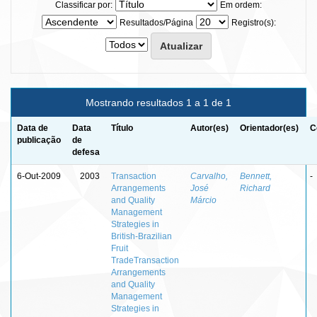
Classificar por:
Em ordem:
Resultados/Página
Registro(s):
Mostrando resultados 1 a 1 de 1
Data de
Data
Título
Autor(es)
Orientador(es)
C
publicação
de
defesa
6-Out-2009
2003
Transaction
Carvalho,
Bennett,
-
Arrangements
José
Richard
and Quality
Márcio
Management
Strategies in
British-Brazilian
Fruit
TradeTransaction
Arrangements
and Quality
Management
Strategies in