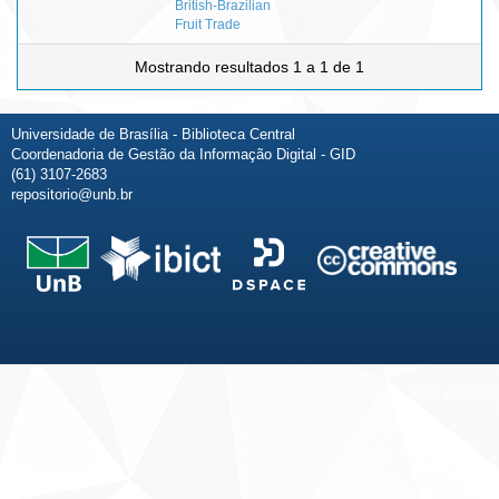
British-Brazilian
Fruit Trade
Mostrando resultados 1 a 1 de 1
Universidade de Brasília - Biblioteca Central
Coordenadoria de Gestão da Informação Digital - GID
(61) 3107-2683
repositorio@unb.br
Fale conosco
Sobre