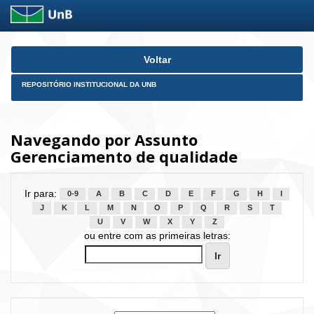
Skip
Voltar
navigation
REPOSITÓRIO INSTITUCIONAL DA UNB
Navegando por Assunto
Gerenciamento de qualidade
Ir para:
0-9
A
B
C
D
E
F
G
H
I
J
K
L
M
N
O
P
Q
R
S
T
U
V
W
X
Y
Z
ou entre com as primeiras letras: