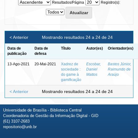
Resultados/Página
Registro(s):
< Anterior
Mostrando resultados 24 a 24 de 24
Data de
Data de
Título
Autor(es)
Orientador(es)
publicação
defesa
13-Ago-2021
20-Mai-2021
Xadrez de
Escobar,
Bastos Júnior,
sociedade :
Daniel
Raimundo de
do game à
Mattos
Araújo
gamificação
< Anterior
Mostrando resultados 24 a 24 de 24
Universidade de Brasília - Biblioteca Central
Coordenadoria de Gestão da Informação Digital - GID
(61) 3107-2683
repositorio@unb.br