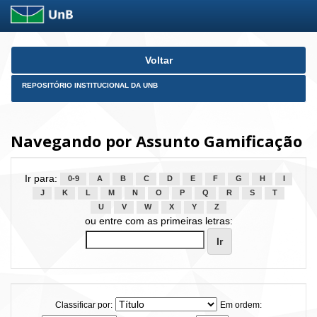
Skip
Voltar
navigation
REPOSITÓRIO INSTITUCIONAL DA UNB
Navegando por Assunto Gamificação
Ir para:
0-9
A
B
C
D
E
F
G
H
I
J
K
L
M
N
O
P
Q
R
S
T
U
V
W
X
Y
Z
ou entre com as primeiras letras:
Classificar por:
Em ordem: