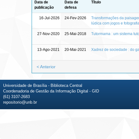
Data de
Data de
Título
publicação
defesa
16-Jul-2026
24-Fev-2026
Transformações da paisage
lúdica com jogos e fotografi
27-Nov-2020
25-Mai-2018
Tutormama : um sistema tuto
13-Ago-2021
20-Mai-2021
Xadrez de sociedade : do g
< Anterior
Universidade de Brasília - Biblioteca Central
Coordenadoria de Gestão da Informação Digital - GID
(61) 3107-2683
repositorio@unb.br