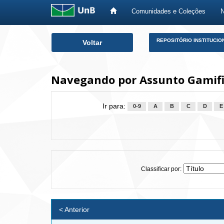
Comunidades e Coleções
Skip
REPOSITÓRIO INSTITUCIO
Voltar
navigation
Navegando por Assunto Gamif
Ir para:
0-9
A
B
C
D
E
Classificar por:
< Anterior