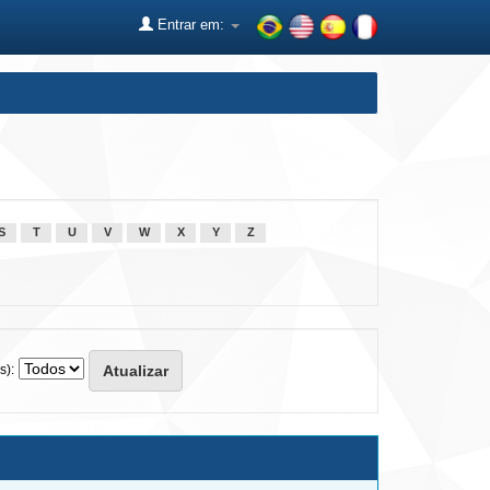
Entrar em:
S
T
U
V
W
X
Y
Z
s):