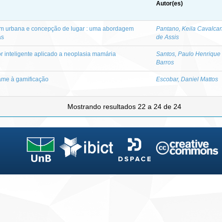
Autor(es)
m urbana e concepção de lugar : uma abordagem
Pantano, Keila Cavalcan
as
de Assis
r inteligente aplicado a neoplasia mamária
Santos, Paulo Henrique
Barros
ame à gamificação
Escobar, Daniel Mattos
Mostrando resultados 22 a 24 de 24