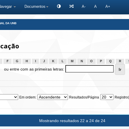
Navegar
Documentos
A-
A
A+
NAL DA UNB
icação
F
G
H
I
J
K
L
M
N
O
P
Q
R
ou entre com as primeiras letras:
Em ordem:
Resultados/Página
Registro(
Mostrando resultados 22 a 24 de 24