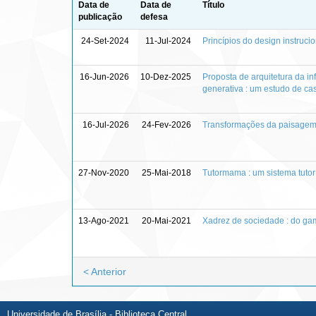
Data de
Data de
Título
publicação
defesa
24-Set-2024
11-Jul-2024
Princípios do design instruc
16-Jun-2026
10-Dez-2025
Proposta de arquitetura da in
generativa : um estudo de ca
16-Jul-2026
24-Fev-2026
Transformações da paisagem 
27-Nov-2020
25-Mai-2018
Tutormama : um sistema tutor
13-Ago-2021
20-Mai-2021
Xadrez de sociedade : do ga
< Anterior
Universidade de Brasília - Biblioteca Central