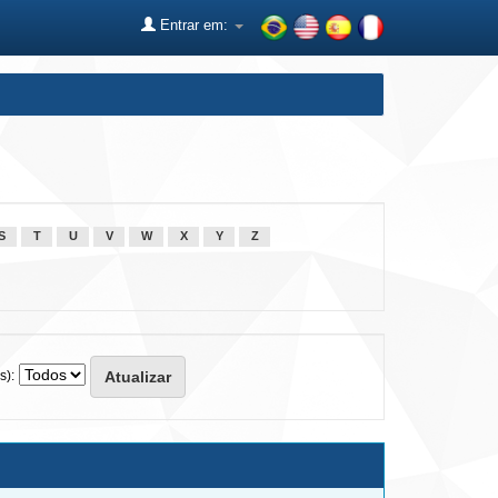
Entrar em:
S
T
U
V
W
X
Y
Z
s):