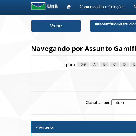
Comunidades e Coleções
Skip
REPOSITÓRIO INSTITUCIO
Voltar
navigation
Navegando por Assunto Gamif
Ir para:
0-9
A
B
C
D
E
Classificar por:
< Anterior