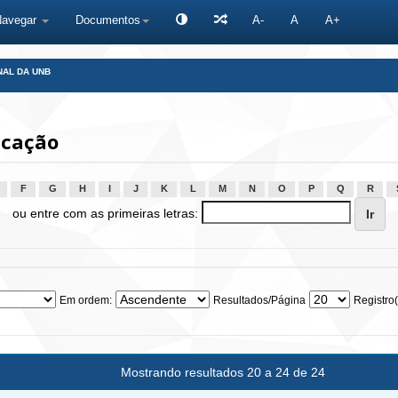
Navegar
Documentos
A-
A
A+
NAL DA UNB
icação
F
G
H
I
J
K
L
M
N
O
P
Q
R
ou entre com as primeiras letras:
Em ordem:
Resultados/Página
Registro(
Mostrando resultados 20 a 24 de 24