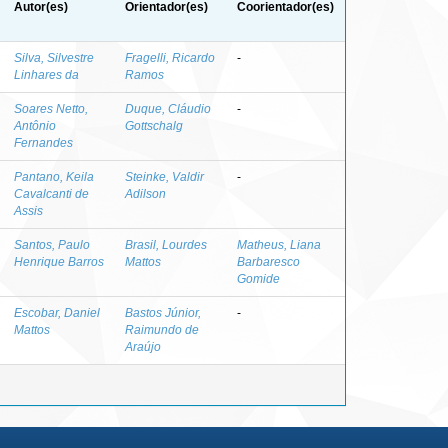
Autor(es)
Orientador(es)
Coorientador(es)
Silva, Silvestre
Fragelli, Ricardo
-
Linhares da
Ramos
Soares Netto,
Duque, Cláudio
-
Antônio
Gottschalg
Fernandes
Pantano, Keila
Steinke, Valdir
-
Cavalcanti de
Adilson
Assis
Santos, Paulo
Brasil, Lourdes
Matheus, Liana
Henrique Barros
Mattos
Barbaresco
Gomide
Escobar, Daniel
Bastos Júnior,
-
Mattos
Raimundo de
Araújo