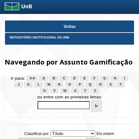
Skip
Voltar
navigation
REPOSITÓRIO INSTITUCIONAL DA UNB
Navegando por Assunto Gamificação
Ir para:
0-9
A
B
C
D
E
F
G
H
I
J
K
L
M
N
O
P
Q
R
S
T
U
V
W
X
Y
Z
ou entre com as primeiras letras:
Classificar por:
Em ordem: