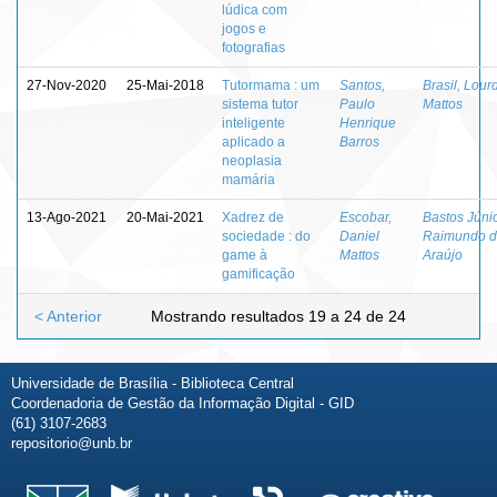
lúdica com
jogos e
fotografias
27-Nov-2020
25-Mai-2018
Tutormama : um
Santos,
Brasil, Lour
sistema tutor
Paulo
Mattos
inteligente
Henrique
aplicado a
Barros
neoplasia
mamária
13-Ago-2021
20-Mai-2021
Xadrez de
Escobar,
Bastos Júnio
sociedade : do
Daniel
Raimundo 
game à
Mattos
Araújo
gamificação
< Anterior
Mostrando resultados 19 a 24 de 24
Universidade de Brasília - Biblioteca Central
Coordenadoria de Gestão da Informação Digital - GID
(61) 3107-2683
repositorio@unb.br