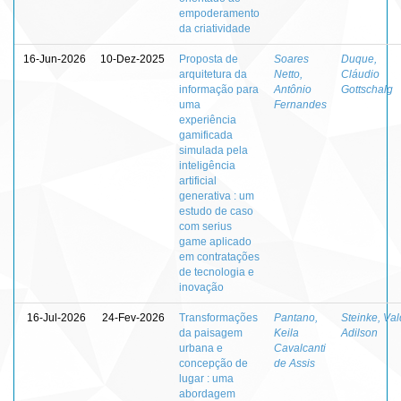
empoderamento
da criatividade
16-Jun-2026
10-Dez-2025
Proposta de
Soares
Duque,
arquitetura da
Netto,
Cláudio
informação para
Antônio
Gottschalg
uma
Fernandes
experiência
gamificada
simulada pela
inteligência
artificial
generativa : um
estudo de caso
com serius
game aplicado
em contratações
de tecnologia e
inovação
16-Jul-2026
24-Fev-2026
Transformações
Pantano,
Steinke, Val
da paisagem
Keila
Adilson
urbana e
Cavalcanti
concepção de
de Assis
lugar : uma
abordagem