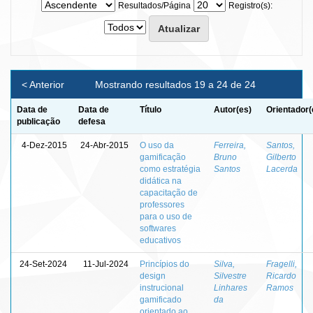
Resultados/Página
Registro(s):
< Anterior
Mostrando resultados 19 a 24 de 24
Data de
Data de
Título
Autor(es)
Orientador(
publicação
defesa
4-Dez-2015
24-Abr-2015
O uso da
Ferreira,
Santos,
gamificação
Bruno
Gilberto
como estratégia
Santos
Lacerda
didática na
capacitação de
professores
para o uso de
softwares
educativos
24-Set-2024
11-Jul-2024
Princípios do
Silva,
Fragelli,
design
Silvestre
Ricardo
instrucional
Linhares
Ramos
gamificado
da
orientado ao