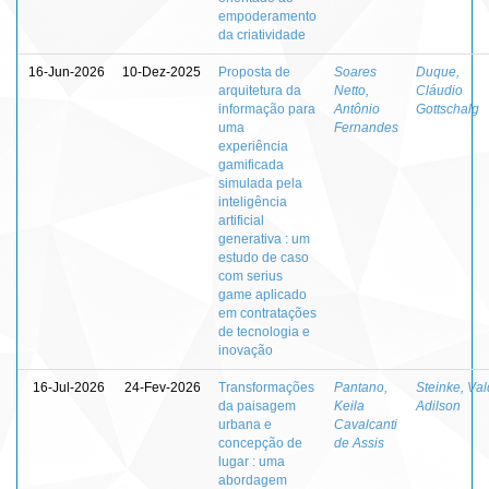
empoderamento
da criatividade
16-Jun-2026
10-Dez-2025
Proposta de
Soares
Duque,
arquitetura da
Netto,
Cláudio
informação para
Antônio
Gottschalg
uma
Fernandes
experiência
gamificada
simulada pela
inteligência
artificial
generativa : um
estudo de caso
com serius
game aplicado
em contratações
de tecnologia e
inovação
16-Jul-2026
24-Fev-2026
Transformações
Pantano,
Steinke, Val
da paisagem
Keila
Adilson
urbana e
Cavalcanti
concepção de
de Assis
lugar : uma
abordagem