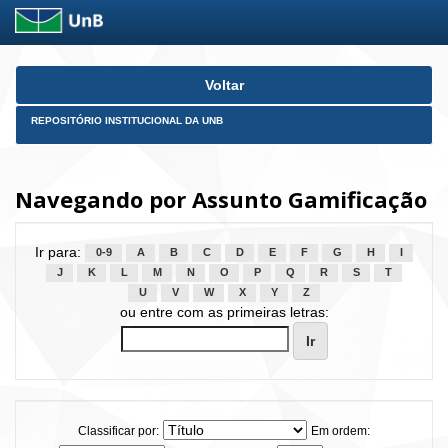
Skip
Voltar
navigation
REPOSITÓRIO INSTITUCIONAL DA UNB
Navegando por Assunto Gamificação
Ir para:
0-9
A
B
C
D
E
F
G
H
I
J
K
L
M
N
O
P
Q
R
S
T
U
V
W
X
Y
Z
ou entre com as primeiras letras:
Classificar por:
Em ordem: