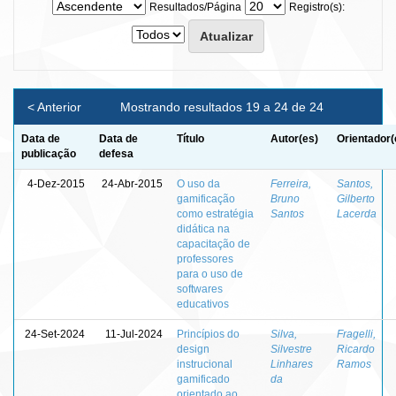
Resultados/Página
Registro(s):
< Anterior
Mostrando resultados 19 a 24 de 24
Data de
Data de
Título
Autor(es)
Orientador(
publicação
defesa
4-Dez-2015
24-Abr-2015
O uso da
Ferreira,
Santos,
gamificação
Bruno
Gilberto
como estratégia
Santos
Lacerda
didática na
capacitação de
professores
para o uso de
softwares
educativos
24-Set-2024
11-Jul-2024
Princípios do
Silva,
Fragelli,
design
Silvestre
Ricardo
instrucional
Linhares
Ramos
gamificado
da
orientado ao