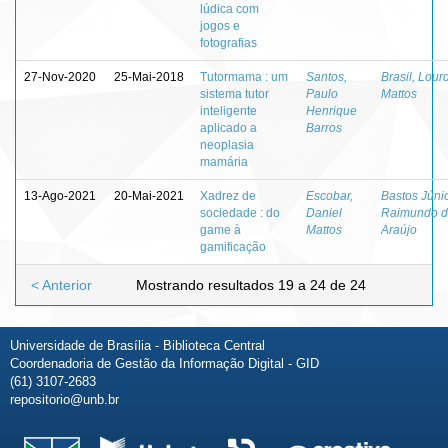
lúdica com
jogos e
fotografias
27-Nov-2020
25-Mai-2018
Tutormama : um
Santos,
Brasil, Lour
sistema tutor
Paulo
Mattos
inteligente
Henrique
aplicado a
Barros
neoplasia
mamária
13-Ago-2021
20-Mai-2021
Xadrez de
Escobar,
Bastos Júnio
sociedade : do
Daniel
Raimundo 
game à
Mattos
Araújo
gamificação
< Anterior
Mostrando resultados 19 a 24 de 24
Universidade de Brasília - Biblioteca Central
Coordenadoria de Gestão da Informação Digital - GID
(61) 3107-2683
repositorio@unb.br