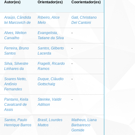
Autor(es)
Orientador(es)
Coorientador(es)
Araújo, Cândida
Ribeiro, Alice
Gati, Christiano
Ivi Marcovich de
Melo
Del Cantoni
Alves, Welton
Evangelista,
-
Carvalho
Tatiane da Silva
Ferreira, Bruno
Santos, Gilberto
-
Santos
Lacerda
Silva, Silvestre
Fragelli, Ricardo
-
Linhares da
Ramos
Soares Netto,
Duque, Cláudio
-
Antônio
Gottschalg
Fernandes
Pantano, Keila
Steinke, Valdir
-
Cavalcanti de
Adilson
Assis
Santos, Paulo
Brasil, Lourdes
Matheus, Liana
Henrique Barros
Mattos
Barbaresco
Gomide