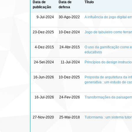
Data de
Data de
Título
publicação
defesa
9-Jul-2024
30-Ago-2022
A influência do jogo digital
23-Dez-2025
10-Dez-2024
Jogo de tabuleiro como ferra
4-Dez-2015
24-Abr-2015
O uso da gamificação como es
educativos
24-Set-2024
11-Jul-2024
Princípios do design instruc
16-Jun-2026
10-Dez-2025
Proposta de arquitetura da in
generativa : um estudo de ca
16-Jul-2026
24-Fev-2026
Transformações da paisagem 
27-Nov-2020
25-Mai-2018
Tutormama : um sistema tutor