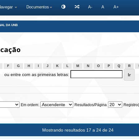
Navegar
Documentos
A-
A
A+
NAL DA UNB
icação
F
G
H
I
J
K
L
M
N
O
P
Q
R
ou entre com as primeiras letras:
Em ordem:
Resultados/Página
Registro(
Mostrando resultados 17 a 24 de 24