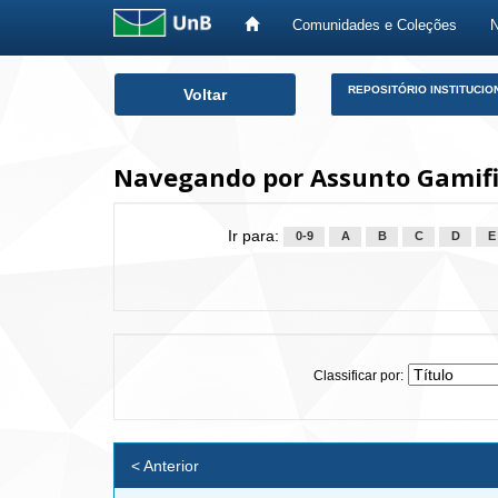
Comunidades e Coleções
Skip
REPOSITÓRIO INSTITUCIO
Voltar
navigation
Navegando por Assunto Gamif
Ir para:
0-9
A
B
C
D
E
Classificar por:
< Anterior