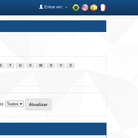
Entrar em:
S
T
U
V
W
X
Y
Z
s):