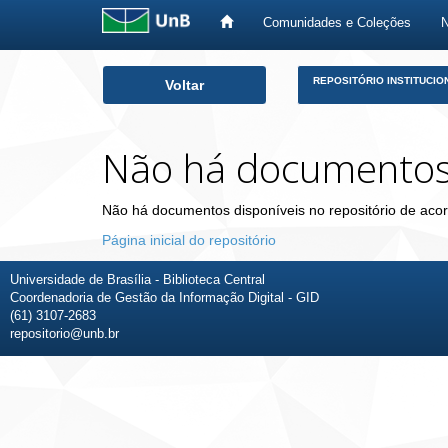
Comunidades e Coleções
Skip
REPOSITÓRIO INSTITUCIO
Voltar
navigation
Não há documento
Não há documentos disponíveis no repositório de acor
Página inicial do repositório
Universidade de Brasília - Biblioteca Central
Coordenadoria de Gestão da Informação Digital - GID
(61) 3107-2683
repositorio@unb.br