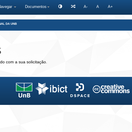
Navegar
Documentos
A-
A
A+
NAL DA UNB
s
do com a sua solicitação.