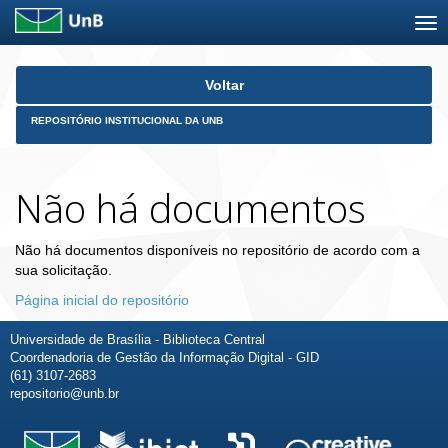
Skip
Voltar
navigation
REPOSITÓRIO INSTITUCIONAL DA UNB
Não há documentos
Não há documentos disponíveis no repositório de acordo com a
sua solicitação.
Página inicial do repositório
Universidade de Brasília - Biblioteca Central
Coordenadoria de Gestão da Informação Digital - GID
(61) 3107-2683
repositorio@unb.br