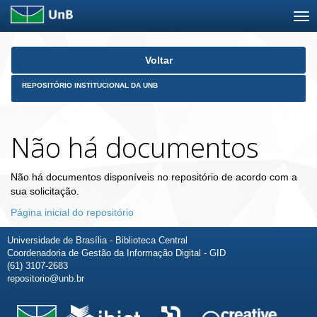
Skip
Voltar
navigation
REPOSITÓRIO INSTITUCIONAL DA UNB
Não há documentos
Não há documentos disponíveis no repositório de acordo com a
sua solicitação.
Página inicial do repositório
Universidade de Brasília - Biblioteca Central
Coordenadoria de Gestão da Informação Digital - GID
(61) 3107-2683
repositorio@unb.br