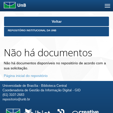
Skip
Voltar
navigation
REPOSITÓRIO INSTITUCIONAL DA UNB
Não há documentos
Não há documentos disponíveis no repositório de acordo com a
sua solicitação.
Página inicial do repositório
Universidade de Brasília - Biblioteca Central
Coordenadoria de Gestão da Informação Digital - GID
(61) 3107-2683
repositorio@unb.br