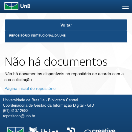
Skip
Voltar
navigation
REPOSITÓRIO INSTITUCIONAL DA UNB
Não há documentos
Não há documentos disponíveis no repositório de acordo com a
sua solicitação.
Página inicial do repositório
Universidade de Brasília - Biblioteca Central
Coordenadoria de Gestão da Informação Digital - GID
(61) 3107-2683
repositorio@unb.br