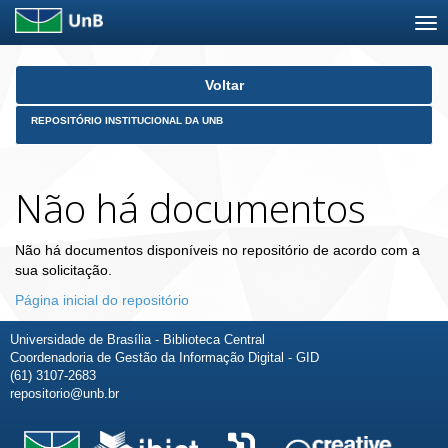
Skip
Voltar
navigation
REPOSITÓRIO INSTITUCIONAL DA UNB
Não há documentos
Não há documentos disponíveis no repositório de acordo com a
sua solicitação.
Página inicial do repositório
Universidade de Brasília - Biblioteca Central
Coordenadoria de Gestão da Informação Digital - GID
(61) 3107-2683
repositorio@unb.br