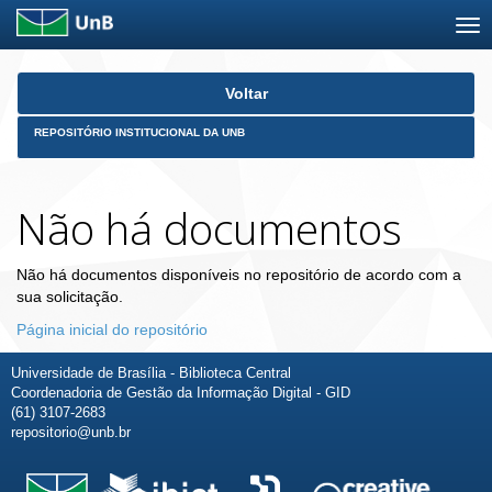
Skip
Voltar
navigation
REPOSITÓRIO INSTITUCIONAL DA UNB
Não há documentos
Não há documentos disponíveis no repositório de acordo com a
sua solicitação.
Página inicial do repositório
Universidade de Brasília - Biblioteca Central
Coordenadoria de Gestão da Informação Digital - GID
(61) 3107-2683
repositorio@unb.br