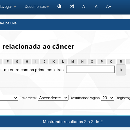
Navegar
Documentos
A-
A
A+
NAL DA UNB
 relacionada ao câncer
F
G
H
I
J
K
L
M
N
O
P
Q
R
ou entre com as primeiras letras:
Em ordem:
Resultados/Página
Registro(
Mostrando resultados 2 a 2 de 2