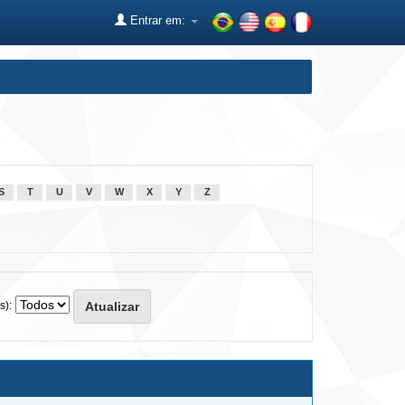
Entrar em:
S
T
U
V
W
X
Y
Z
s):