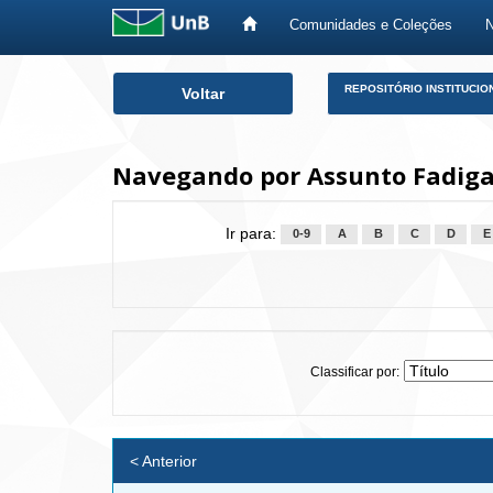
Comunidades e Coleções
Skip
REPOSITÓRIO INSTITUCIO
Voltar
navigation
Navegando por Assunto Fadiga
Ir para:
0-9
A
B
C
D
E
Classificar por:
< Anterior