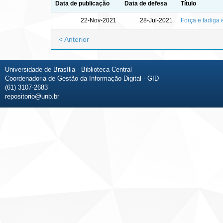
Data de publicação
Data de defesa
Título
22-Nov-2021
28-Jul-2021
Força e fadiga
< Anterior
Universidade de Brasília - Biblioteca Central
Coordenadoria de Gestão da Informação Digital - GID
(61) 3107-2683
repositorio@unb.br