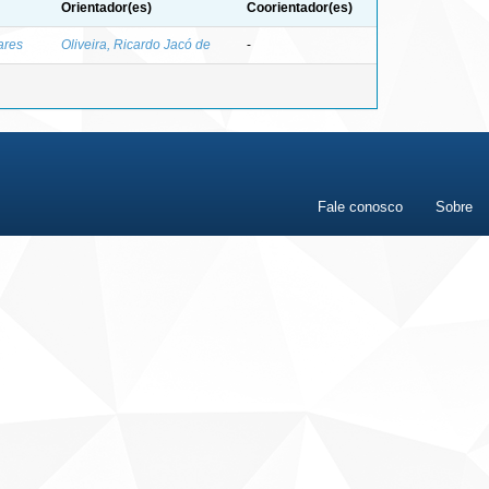
Orientador(es)
Coorientador(es)
ares
Oliveira, Ricardo Jacó de
-
Fale conosco
Sobre