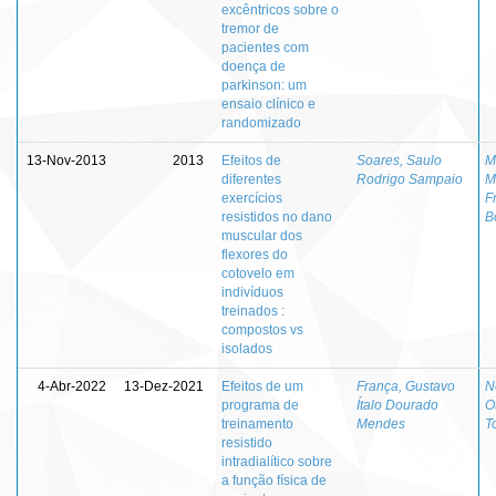
excêntricos sobre o
tremor de
pacientes com
doença de
parkinson: um
ensaio clínico e
randomizado
13-Nov-2013
2013
Efeitos de
Soares, Saulo
M
diferentes
Rodrigo Sampaio
M
exercícios
F
resistidos no dano
B
muscular dos
flexores do
cotovelo em
indivíduos
treinados :
compostos vs
isolados
4-Abr-2022
13-Dez-2021
Efeitos de um
França, Gustavo
N
programa de
Ítalo Dourado
O
treinamento
Mendes
T
resistido
intradialítico sobre
a função física de