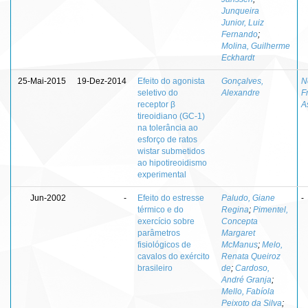
Junqueira
Junior, Luiz
Fernando
;
Molina, Guilherme
Eckhardt
25-Mai-2015
19-Dez-2014
Efeito do agonista
Gonçalves,
N
seletivo do
Alexandre
F
receptor β
A
tireoidiano (GC-1)
na tolerância ao
esforço de ratos
wistar submetidos
ao hipotireoidismo
experimental
Jun-2002
-
Efeito do estresse
Paludo, Giane
-
térmico e do
Regina
;
Pimentel,
exercício sobre
Concepta
parâmetros
Margaret
fisiológicos de
McManus
;
Melo,
cavalos do exército
Renata Queiroz
brasileiro
de
;
Cardoso,
André Granja
;
Mello, Fabíola
Peixoto da Silva
;