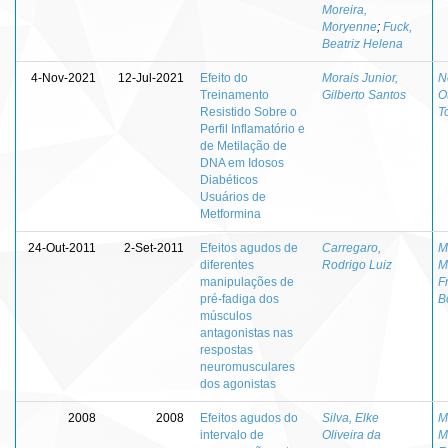
Moreira,
Moryenne
;
Fuck,
Beatriz Helena
4-Nov-2021
12-Jul-2021
Efeito do
Morais Junior,
N
Treinamento
Gilberto Santos
O
Resistido Sobre o
T
Perfil Inflamatório e
de Metilação de
DNA em Idosos
Diabéticos
Usuários de
Metformina
24-Out-2011
2-Set-2011
Efeitos agudos de
Carregaro,
M
diferentes
Rodrigo Luiz
M
manipulações de
F
pré-fadiga dos
B
músculos
antagonistas nas
respostas
neuromusculares
dos agonistas
2008
2008
Efeitos agudos do
Silva, Elke
M
intervalo de
Oliveira da
M