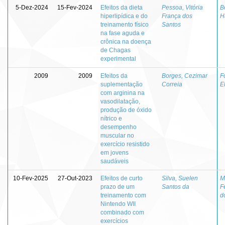
5-Dez-2024
15-Fev-2024
Efeitos da dieta
Pessoa, Vitória
B
hiperlipídica e do
França dos
H
treinamento físico
Santos
na fase aguda e
crônica na doença
de Chagas
experimental
2009
2009
Efeitos da
Borges, Cezimar
F
suplementação
Correia
E
com arginina na
vasodilatação,
produção de óxido
nítrico e
desempenho
muscular no
exercício resistido
em jovens
saudáveis
10-Fev-2025
27-Out-2023
Efeitos de curto
Silva, Suelen
M
prazo de um
Santos da
F
treinamento com
d
Nintendo WII
combinado com
exercícios