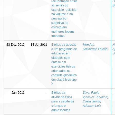
recuperação entre
F
as séries do
B
exercício resistido
no volume e na
percepção
subjetiva de
esforço em
mulheres jovens
treinadas
23-Dez-2011
14-Jul-2011
Efeitos da adesão
Mendes,
N
a um programa de
Guilherme Falcão
A
educação em
D
diabetes com
ênfase em
exercícios físicos
orientados no
controle glicêmico
em diabéticos tipo
2
Jan-2011
-
Efeitos da
Silva, Paulo
-
atividade física
Vinícius Carvalho
;
para a saúde de
Costa Júnior,
crianças e
Áderson Luiz
adolescentes