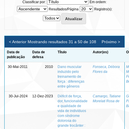
Classificar por:
Em ordem:
Resultados/Página
Registro(s):
< Anterior
Mostrando resultados 31 a 50 de 108
Próximo >
Data de
Data de
Título
Autor(es)
O
publicação
defesa
30-Mai-2011
2010
Dano muscular
Fonseca, Débora
M
induzido pelo
Flores da
M
treinamento de
F
força : diferenças
B
entre gêneros
30-Jul-2024
12-Dez-2023
Déficit de força,
Camargo, Tatiane
G
dor, funcionalidade
Morelati Rosa de
P
e qualidade de
B
vida de indivíduos
com síndrome
dolorosa do
grande trocânter :