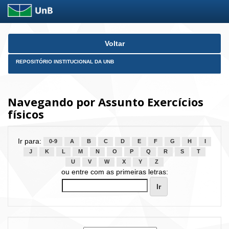
Skip
Voltar
navigation
REPOSITÓRIO INSTITUCIONAL DA UNB
Navegando por Assunto Exercícios
físicos
Ir para:
0-9
A
B
C
D
E
F
G
H
I
J
K
L
M
N
O
P
Q
R
S
T
U
V
W
X
Y
Z
ou entre com as primeiras letras: