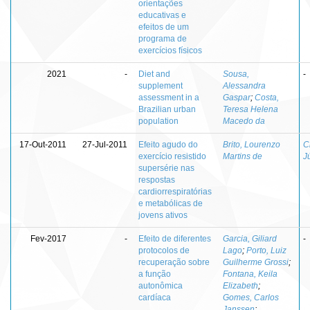
orientações
educativas e
efeitos de um
programa de
exercícios físicos
2021
-
Diet and
Sousa,
-
supplement
Alessandra
assessment in a
Gaspar
;
Costa,
Brazilian urban
Teresa Helena
population
Macedo da
17-Out-2011
27-Jul-2011
Efeito agudo do
Brito, Lourenzo
C
exercício resistido
Martins de
J
supersérie nas
respostas
cardiorrespiratórias
e metabólicas de
jovens ativos
Fev-2017
-
Efeito de diferentes
Garcia, Giliard
-
protocolos de
Lago
;
Porto, Luiz
recuperação sobre
Guilherme Grossi
;
a função
Fontana, Keila
autonômica
Elizabeth
;
cardíaca
Gomes, Carlos
Janssen
;