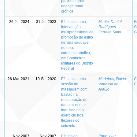
pacientes com
doença renal
crônica
26-Jul-2024
31-Jul-2023
Efeitos de uma
Martin, Daniel
P
intervenção
Rodrigues
G
multiprofissional de
Ferreira Saint
G
promoção do estilo
de vida saudável
no risco
cardiometabólico,
em Bombeiros
Militares do Distrito
Federal
26-Mar-2021
10-Set-2020
Efeitos de uma
Medeiros, Flávia
C
sessão de
Vanessa de
C
massagem com
Araújo
bastão na
recuperação do
dano muscular
induzido pelo
exercício nos
flexores do
cotovelo
Nov-2007
Nov-2007
Efeitos do
Porto, Luiz
J