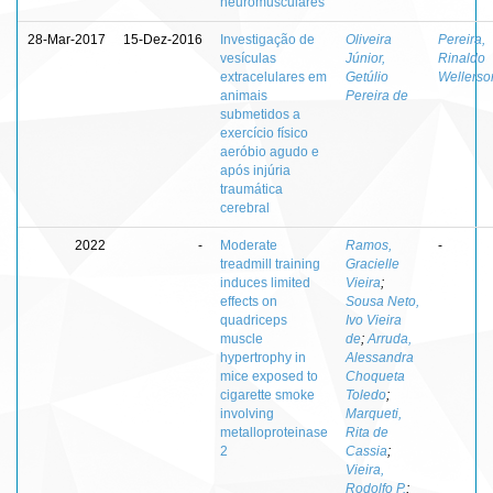
neuromusculares
28-Mar-2017
15-Dez-2016
Investigação de
Oliveira
Pereira,
vesículas
Júnior,
Rinaldo
extracelulares em
Getúlio
Wellerso
animais
Pereira de
submetidos a
exercício físico
aeróbio agudo e
após injúria
traumática
cerebral
2022
-
Moderate
Ramos,
-
treadmill training
Gracielle
induces limited
Vieira
;
effects on
Sousa Neto,
quadriceps
Ivo Vieira
muscle
de
;
Arruda,
hypertrophy in
Alessandra
mice exposed to
Choqueta
cigarette smoke
Toledo
;
involving
Marqueti,
metalloproteinase
Rita de
2
Cassia
;
Vieira,
Rodolfo P.
;