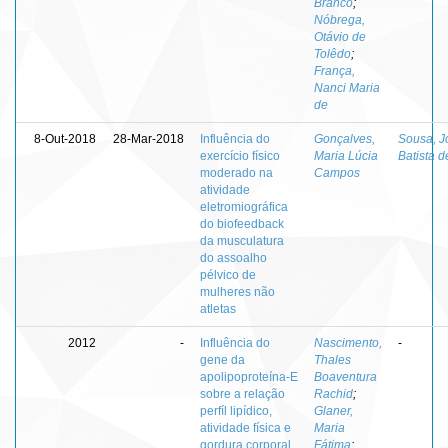
Branco
;
Nóbrega,
Otávio de
Tolêdo
;
França,
Nanci Maria
de
8-Out-2018
28-Mar-2018
Influência do
Gonçalves,
Sousa, J
exercício físico
Maria Lúcia
Batista d
moderado na
Campos
atividade
eletromiográfica
do biofeedback
da musculatura
do assoalho
pélvico de
mulheres não
atletas
2012
-
Influência do
Nascimento,
-
gene da
Thales
apolipoproteína-E
Boaventura
sobre a relação
Rachid
;
perfíl lipídico,
Glaner,
atividade física e
Maria
gordura corporal
Fátima
;