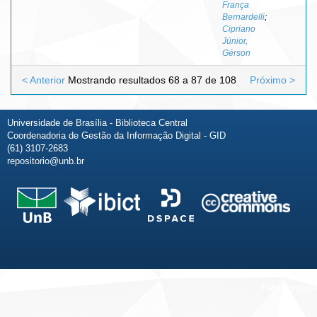
França
Bernardelli
;
Cipriano
Júnior,
Gérson
< Anterior
Mostrando resultados 68 a 87 de 108
Próximo >
Universidade de Brasília - Biblioteca Central
Coordenadoria de Gestão da Informação Digital - GID
(61) 3107-2683
repositorio@unb.br
Fale conosco