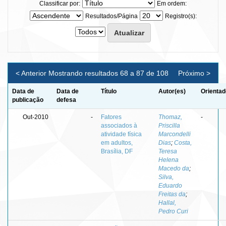
Classificar por:
Em ordem:
Resultados/Página
Registro(s):
< Anterior
Mostrando resultados 68 a 87 de 108
Próximo >
Data de
Data de
Título
Autor(es)
Orientad
publicação
defesa
Out-2010
-
Fatores
Thomaz,
-
associados à
Priscilla
atividade física
Marcondelli
em adultos,
Dias
;
Costa,
Brasília, DF
Teresa
Helena
Macedo da
;
Silva,
Eduardo
Freitas da
;
Hallal,
Pedro Curi