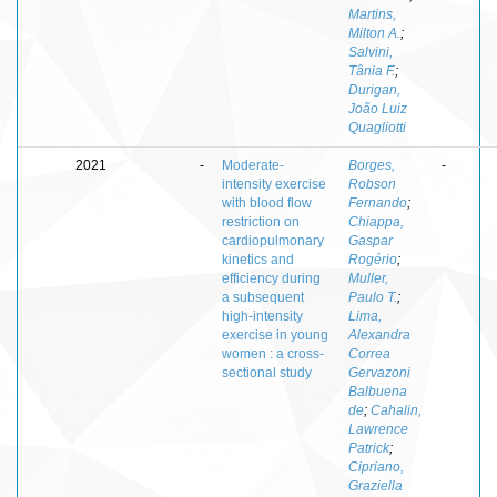
Martins,
Milton A.
;
Salvini,
Tânia F.
;
Durigan,
João Luiz
Quagliotti
2021
-
Moderate-
Borges,
-
intensity exercise
Robson
with blood flow
Fernando
;
restriction on
Chiappa,
cardiopulmonary
Gaspar
kinetics and
Rogério
;
efficiency during
Muller,
a subsequent
Paulo T.
;
high-intensity
Lima,
exercise in young
Alexandra
women : a cross-
Correa
sectional study
Gervazoni
Balbuena
de
;
Cahalin,
Lawrence
Patrick
;
Cipriano,
Graziella