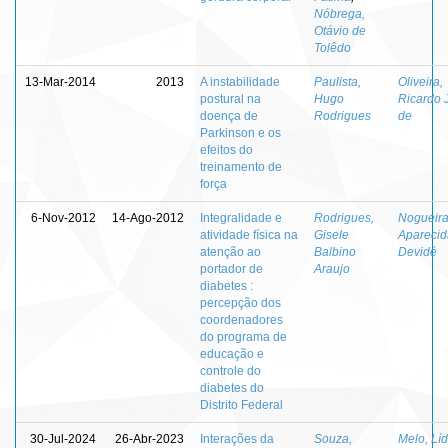
Nóbrega,
Otávio de
Tolêdo
13-Mar-2014
2013
A instabilidade
Paulista,
Oliveira,
postural na
Hugo
Ricardo 
doença de
Rodrigues
de
Parkinson e os
efeitos do
treinamento de
força
6-Nov-2012
14-Ago-2012
Integralidade e
Rodrigues,
Nogueira,
atividade física na
Gisele
Aparecid
atenção ao
Balbino
Devidé
portador de
Araujo
diabetes :
percepção dos
coordenadores
do programa de
educação e
controle do
diabetes do
Distrito Federal
30-Jul-2024
26-Abr-2023
Interações da
Souza,
Melo, Líd