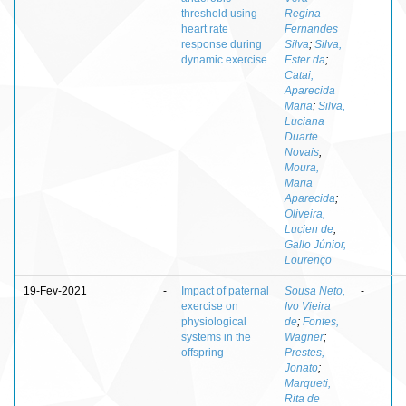
threshold using
Regina
heart rate
Fernandes
response during
Silva
;
Silva,
dynamic exercise
Ester da
;
Catai,
Aparecida
Maria
;
Silva,
Luciana
Duarte
Novais
;
Moura,
Maria
Aparecida
;
Oliveira,
Lucien de
;
Gallo Júnior,
Lourenço
19-Fev-2021
-
Impact of paternal
Sousa Neto,
-
exercise on
Ivo Vieira
physiological
de
;
Fontes,
systems in the
Wagner
;
offspring
Prestes,
Jonato
;
Marqueti,
Rita de