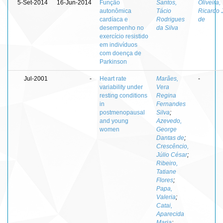
5-Set-2014
16-Jun-2014
Função
Santos,
Oliveira,
autonômica
Tácio
Ricardo 
cardíaca e
Rodrigues
de
desempenho no
da Silva
exercício resistido
em indivíduos
com doença de
Parkinson
Jul-2001
-
Heart rate
Marães,
-
variability under
Vera
resting conditions
Regina
in
Fernandes
postmenopausal
Silva
;
and young
Azevedo,
women
George
Dantas de
;
Crescêncio,
Júlio César
;
Ribeiro,
Tatiane
Flores
;
Papa,
Valeria
;
Catai,
Aparecida
Maria
;