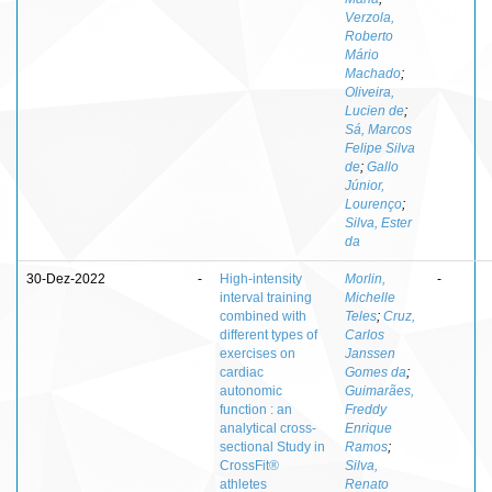
Verzola,
Roberto
Mário
Machado
;
Oliveira,
Lucien de
;
Sá, Marcos
Felipe Silva
de
;
Gallo
Júnior,
Lourenço
;
Silva, Ester
da
30-Dez-2022
-
High-intensity
Morlin,
-
interval training
Michelle
combined with
Teles
;
Cruz,
different types of
Carlos
exercises on
Janssen
cardiac
Gomes da
;
autonomic
Guimarães,
function : an
Freddy
analytical cross-
Enrique
sectional Study in
Ramos
;
CrossFit®
Silva,
athletes
Renato