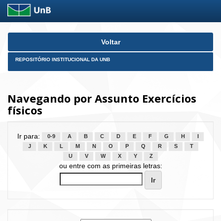
Skip
Voltar
navigation
REPOSITÓRIO INSTITUCIONAL DA UNB
Navegando por Assunto Exercícios
físicos
Ir para:
0-9
A
B
C
D
E
F
G
H
I
J
K
L
M
N
O
P
Q
R
S
T
U
V
W
X
Y
Z
ou entre com as primeiras letras: