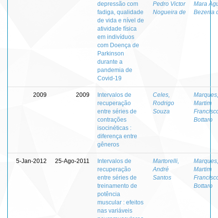
depressão com
Pedro Victor
Mara Agu
fadiga, qualidade
Nogueira de
Bezerra 
de vida e nível de
atividade física
em indivíduos
com Doença de
Parkinson
durante a
pandemia de
Covid-19
2009
2009
Intervalos de
Celes,
Marques
recuperação
Rodrigo
Martim
entre séries de
Souza
Francisc
contrações
Bottaro
isocinéticas :
diferença entre
gêneros
5-Jan-2012
25-Ago-2011
Intervalos de
Martorelli,
Marques
recuperação
André
Martim
entre séries de
Santos
Francisc
treinamento de
Bottaro
potência
muscular : efeitos
nas variáveis