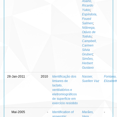
Asano,
Ricardo
Yukio
;
Espíndola,
Foued
Salmen
;
Nóbrega,
Otávio de
Tolêdo
;
Campbell,
Carmen
Silvia
Grubert
;
Simões,
Herbert
Gustavo
28-Jan-2011
2010
Identificação dos
Nasser,
Fontana,
limiares de
Suellen Vaz
Elizabet
lactato,
ventilatórios e
eletromiográficos
de superfície em
exercício resistido
Mai-2005
-
Identification of
Marães,
-
anaerobic
Vera