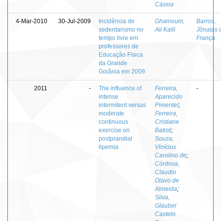
Cássia
4-Mar-2010
30-Jul-2009
Incidência de
Ghamoum,
Barros,
sedentarismo no
Ali Kalil
Jônatas 
tempo livre em
França
professores de
Educação Física
da Grande
Goiânia em 2009
2011
-
The influence of
Ferreira,
-
intense
Aparecido
intermitent versus
Pimentel
;
moderate
Ferreira,
continuous
Cristiane
exercise on
Batisti
;
postprandial
Souza,
lipemia
Vinícius
Carolino de
;
Córdova,
Claudio
Olavo de
Almeida
;
Silva,
Glauber
Castelo