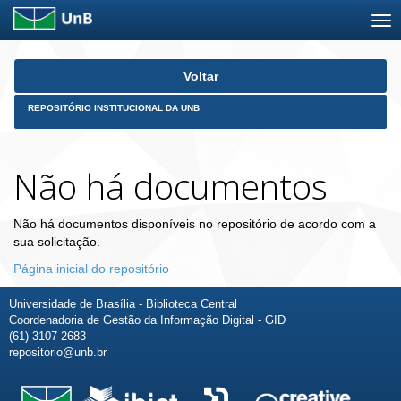
Skip
Voltar
navigation
REPOSITÓRIO INSTITUCIONAL DA UNB
Não há documentos
Não há documentos disponíveis no repositório de acordo com a
sua solicitação.
Página inicial do repositório
Universidade de Brasília - Biblioteca Central
Coordenadoria de Gestão da Informação Digital - GID
(61) 3107-2683
repositorio@unb.br