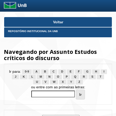
Skip
Voltar
navigation
REPOSITÓRIO INSTITUCIONAL DA UNB
Navegando por Assunto Estudos
críticos do discurso
Ir para:
0-9
A
B
C
D
E
F
G
H
I
J
K
L
M
N
O
P
Q
R
S
T
U
V
W
X
Y
Z
ou entre com as primeiras letras: