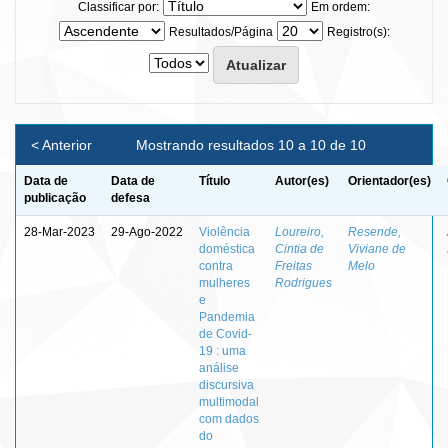
Classificar por:
Em ordem:
Resultados/Página
Registro(s):
< Anterior
Mostrando resultados 10 a 10 de 10
Data de
Data de
Título
Autor(es)
Orientador(es)
publicação
defesa
28-Mar-2023
29-Ago-2022
Violência
Loureiro,
Resende,
doméstica
Cintia de
Viviane de
contra
Freitas
Melo
mulheres
Rodrigues
e
Pandemia
de Covid-
19 : uma
análise
discursiva
multimodal
com dados
do