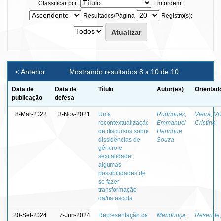
Classificar por:
Em ordem:
Resultados/Página
Registro(s):
< Anterior
Mostrando resultados 8 a 10 de 10
Data de
Data de
Título
Autor(es)
Orientad
publicação
defesa
8-Mar-2022
3-Nov-2021
Uma
Rodrigues,
Vieira, Vi
recontextualização
Emmanuel
Cristina
de discursos sobre
Henrique
dissidências de
Souza
gênero e
sexualidade :
algumas
possibilidades de
se fazer
transformação
da/na escola
20-Set-2024
7-Jun-2024
Representação da
Mendonça,
Resende,