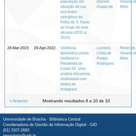
população em
Daniele
Viviane d
situação de rua
Gruppi de
Melo
nos textos
opinativos da
Folha de S. Paulo
ao longo de uma
década (2011 a
2020)
28-Mar-2023
29-Ago-2022
Violência
Loureiro,
Resende,
doméstica contra
Cintia de
Viviane d
mulheres e
Freitas
Melo
Pandemia de
Rodrigues
Covid-19 : uma
análise discursiva
multimodal com
dados do
Instagram
< Anterior
Mostrando resultados 8 a 10 de 10
Universidade de Brasília - Biblioteca Central
Coordenadoria de Gestão da Informação Digital - GID
(61) 3107-2683
repositorio@unb.br