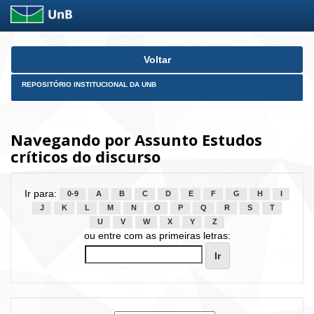
Skip
Voltar
navigation
REPOSITÓRIO INSTITUCIONAL DA UNB
Navegando por Assunto Estudos
críticos do discurso
Ir para:
0-9
A
B
C
D
E
F
G
H
I
J
K
L
M
N
O
P
Q
R
S
T
U
V
W
X
Y
Z
ou entre com as primeiras letras: