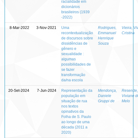
racialidade em
dicionários
brasileiros (1939
-2022)
8-Mar-2022
3-Nov-2021
Uma
Rodrigues,
Vieira, Vi
recontextualização
Emmanuel
Cristina
de discursos sobre
Henrique
dissidências de
Souza
gênero e
sexualidade :
algumas
possibilidades de
se fazer
transformação
da/na escola
20-Set-2024
7-Jun-2024
Representação da
Mendonça,
Resende,
população em
Daniele
Viviane d
situação de rua
Gruppi de
Melo
nos textos
opinativos da
Folha de S. Paulo
ao longo de uma
década (2011 a
2020)