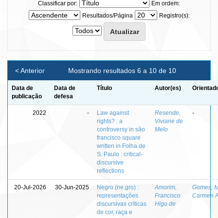
Classificar por:
Em ordem:
Resultados/Página
Registro(s):
< Anterior
Mostrando resultados 6 a 10 de 10
Data de
Data de
Título
Autor(es)
Orientad
publicação
defesa
2022
-
Law against
Resende,
-
rights? : a
Viviane de
controversy in são
Melo
francisco square
written in Folha de
S. Paulo : critical-
discursive
reflections
20-Jul-2026
30-Jun-2025
Negro (ne.gro) :
Amorim,
Gomes, M
representações
Francisco
Carmen A
discursivas críticas
Higo de
de cor, raça e