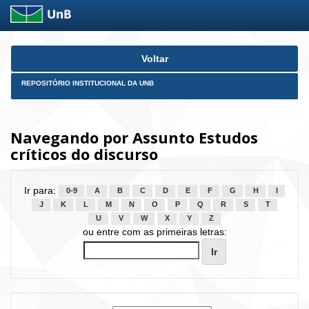
Skip
Voltar
navigation
REPOSITÓRIO INSTITUCIONAL DA UNB
Navegando por Assunto Estudos
críticos do discurso
Ir para:
0-9
A
B
C
D
E
F
G
H
I
J
K
L
M
N
O
P
Q
R
S
T
U
V
W
X
Y
Z
ou entre com as primeiras letras: