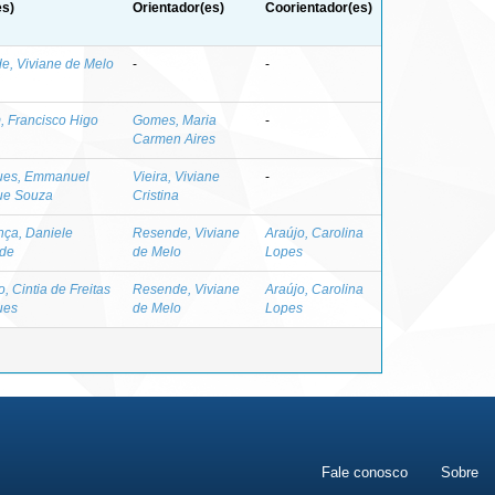
es)
Orientador(es)
Coorientador(es)
e, Viviane de Melo
-
-
, Francisco Higo
Gomes, Maria
-
Carmen Aires
ues, Emmanuel
Vieira, Viviane
-
ue Souza
Cristina
ça, Daniele
Resende, Viviane
Araújo, Carolina
 de
de Melo
Lopes
o, Cintia de Freitas
Resende, Viviane
Araújo, Carolina
ues
de Melo
Lopes
Fale conosco
Sobre