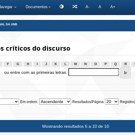
Navegar
Documentos
A-
A
A+
NAL DA UNB
 críticos do discurso
F
G
H
I
J
K
L
M
N
O
P
Q
R
ou entre com as primeiras letras:
Em ordem:
Resultados/Página
Registro(
Mostrando resultados 6 a 10 de 10