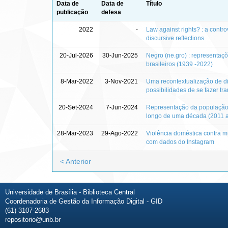
Data de
Data de
Título
publicação
defesa
2022
-
Law against rights? : a controv
discursive reflections
20-Jul-2026
30-Jun-2025
Negro (ne.gro) : representaçõe
brasileiros (1939 -2022)
8-Mar-2022
3-Nov-2021
Uma recontextualização de di
possibilidades de se fazer t
20-Set-2024
7-Jun-2024
Representação da população e
longo de uma década (2011 
28-Mar-2023
29-Ago-2022
Violência doméstica contra m
com dados do Instagram
< Anterior
Universidade de Brasília - Biblioteca Central
Coordenadoria de Gestão da Informação Digital - GID
(61) 3107-2683
repositorio@unb.br