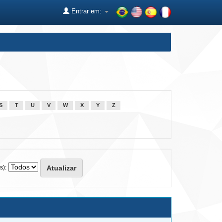
Entrar em:
S
T
U
V
W
X
Y
Z
s):