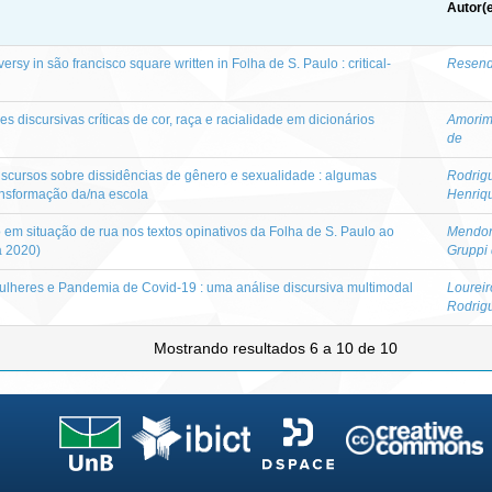
Autor(
ersy in são francisco square written in Folha de S. Paulo : critical-
Resend
s discursivas críticas de cor, raça e racialidade em dicionários
Amorim
de
scursos sobre dissidências de gênero e sexualidade : algumas
Rodrig
ransformação da/na escola
Henriq
m situação de rua nos textos opinativos da Folha de S. Paulo ao
Mendon
a 2020)
Gruppi
ulheres e Pandemia de Covid-19 : uma análise discursiva multimodal
Loureir
Rodrig
Mostrando resultados 6 a 10 de 10