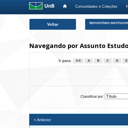
Comunidades e Coleções
Skip
REPOSITÓRIO INSTITUCIO
Voltar
navigation
Navegando por Assunto Estudos
Ir para:
0-9
A
B
C
D
E
Classificar por:
< Anterior