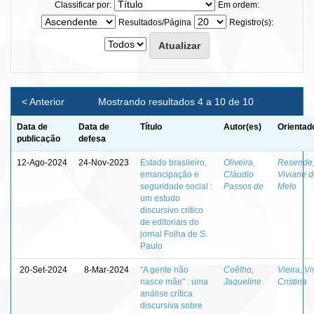
Classificar por:
Em ordem:
Resultados/Página
Registro(s):
< Anterior
Mostrando resultados 4 a 10 de 10
Data de
Data de
Título
Autor(es)
Orientad
publicação
defesa
12-Ago-2024
24-Nov-2023
Estado brasileiro,
Oliveira,
Resende
emancipação e
Cláudio
Viviane 
seguridade social :
Passos de
Melo
um estudo
discursivo crítico
de editoriais do
jornal Folha de S.
Paulo
20-Set-2024
8-Mar-2024
"A gente não
Coêlho,
Vieira, V
nasce mãe" : uma
Jaqueline
Cristina
análise crítica
discursiva sobre