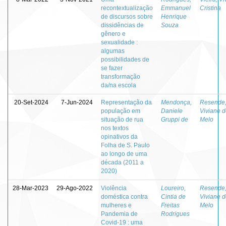
recontextualização
Emmanuel
Cristina
de discursos sobre
Henrique
dissidências de
Souza
gênero e
sexualidade :
algumas
possibilidades de
se fazer
transformação
da/na escola
20-Set-2024
7-Jun-2024
Representação da
Mendonça,
Resende
população em
Daniele
Viviane 
situação de rua
Gruppi de
Melo
nos textos
opinativos da
Folha de S. Paulo
ao longo de uma
década (2011 a
2020)
28-Mar-2023
29-Ago-2022
Violência
Loureiro,
Resende
doméstica contra
Cintia de
Viviane 
mulheres e
Freitas
Melo
Pandemia de
Rodrigues
Covid-19 : uma