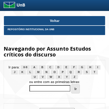
Skip
Voltar
navigation
REPOSITÓRIO INSTITUCIONAL DA UNB
Navegando por Assunto Estudos
críticos do discurso
Ir para:
0-9
A
B
C
D
E
F
G
H
I
J
K
L
M
N
O
P
Q
R
S
T
U
V
W
X
Y
Z
ou entre com as primeiras letras: