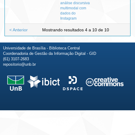
análise discursiva
multimodal com
dados do
Instagram
< Anterior
Mostrando resultados 4 a 10 de 10
Universidade de Brasília - Biblioteca Central
Coordenadoria de Gestão da Informação Digital - GID
(61) 3107-2683
repositorio@unb.br
Fale conosco
Sobre