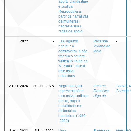
aborto clandestino
e Justiça
Reprodutiva a
partir de narrativas
de mulheres
negras e suas
redes de apoio
2022
-
Law against
Resende,
-
rights? : a
Viviane de
controversy in são
Melo
francisco square
written in Folha de
S. Paulo : critical-
discursive
reflections
20-Jul-2026
30-Jun-2025
Negro (ne.gro) :
Amorim,
Gomes, M
representações
Francisco
Carmen A
discursivas críticas
Higo de
de cor, raça e
racialidade em
dicionários
brasileiros (1939
-2022)
8-Mar-2022
3-Nov-2021
Uma
Rodrigues,
Vieira, V