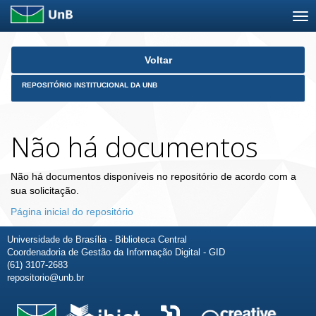
Skip
Voltar
navigation
REPOSITÓRIO INSTITUCIONAL DA UNB
Não há documentos
Não há documentos disponíveis no repositório de acordo com a
sua solicitação.
Página inicial do repositório
Universidade de Brasília - Biblioteca Central
Coordenadoria de Gestão da Informação Digital - GID
(61) 3107-2683
repositorio@unb.br