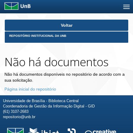
Skip
Voltar
navigation
REPOSITÓRIO INSTITUCIONAL DA UNB
Não há documentos
Não há documentos disponíveis no repositório de acordo com a
sua solicitação.
Página inicial do repositório
Universidade de Brasília - Biblioteca Central
Coordenadoria de Gestão da Informação Digital - GID
(61) 3107-2683
repositorio@unb.br