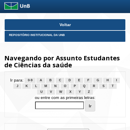
Skip
Voltar
navigation
REPOSITÓRIO INSTITUCIONAL DA UNB
Navegando por Assunto Estudantes
de Ciências da saúde
Ir para:
0-9
A
B
C
D
E
F
G
H
I
J
K
L
M
N
O
P
Q
R
S
T
U
V
W
X
Y
Z
ou entre com as primeiras letras: