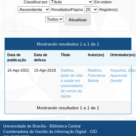
Classificar por:
Em ordem:
Resultados/Página
Registro(s):
Mostrando resultados 1 a 1 de 1
Data de
Data de
Título
Autor(es)
Orientador(es)
publicação
defesa
16-Ago-2021
15-Ago-2018
Habitus,
Madeira,
Nogueira, Júlia
estilo de vida
Francilene
Aparecida
e saúde em
Batista
Devidé
universitários
de cursos da
saúde
Mostrando resultados 1 a 1 de 1
Universidade de Brasília - Biblioteca Central
Coordenadoria de Gestão da Informação Digital - GID