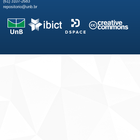
(61) 3107-2683
repositorio@unb.br
Fale conosco
Sobre