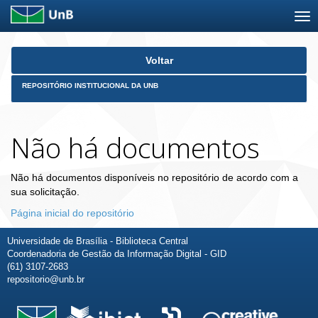
Skip
Voltar
navigation
REPOSITÓRIO INSTITUCIONAL DA UNB
Não há documentos
Não há documentos disponíveis no repositório de acordo com a
sua solicitação.
Página inicial do repositório
Universidade de Brasília - Biblioteca Central
Coordenadoria de Gestão da Informação Digital - GID
(61) 3107-2683
repositorio@unb.br