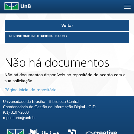
Skip
Voltar
navigation
REPOSITÓRIO INSTITUCIONAL DA UNB
Não há documentos
Não há documentos disponíveis no repositório de acordo com a
sua solicitação.
Página inicial do repositório
Universidade de Brasília - Biblioteca Central
Coordenadoria de Gestão da Informação Digital - GID
(61) 3107-2683
repositorio@unb.br