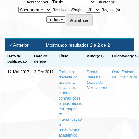
Classificar por:
Em ordem:
Resultados/Página
Registro(s):
< Anterior
Mostrando resultados 2 a 2 de 2
Data de
Data de
Título
Autor(es)
Orientador(es)
publicação
defesa
12-Mai-2017
2-Fev-2017
Trabalho
Duarte,
Ortiz, Fátima
docente do
Janaína
da Silva Grave
assistente
Lopes do
social nas
Nascimento
federais :
contradições
e resistências
em tempos
de
intensificação
e
produtivismo
acadêmico