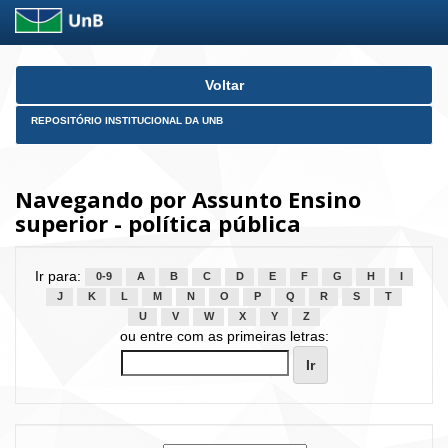
Skip
Voltar
navigation
REPOSITÓRIO INSTITUCIONAL DA UNB
Navegando por Assunto Ensino
superior - política pública
Ir para:
0-9
A
B
C
D
E
F
G
H
I
J
K
L
M
N
O
P
Q
R
S
T
U
V
W
X
Y
Z
ou entre com as primeiras letras: