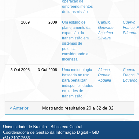
operação de
empreendimentos
de transmissão
2009
2009
Um estudo de
Caputo,
Cuervo
planejamento da
Geovane
Franco, 
expansão da
Anselmo
Eduardo
transmissão em
Silveira
sistemas de
potência
considerando a
incerteza
3-Out-2008
3-Out-2008
Uma metodologia
Afonso,
Cuervo
baseada no uso
Renato
Franco, 
para penalizar
Abdalla
Eduardo
indisponibilidades
em redes de
transmissão
< Anterior
Mostrando resultados 20 a 32 de 32
Universidade de Brasília - Biblioteca Central
Coordenadoria de Gestão da Informação Digital - GID
(61) 3107-2683