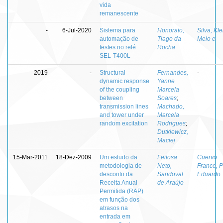
vida
remanescente
-
6-Jul-2020
Sistema para
Honorato,
Silva, Kl
automação de
Tiago da
Melo e
testes no relé
Rocha
SEL-T400L
2019
-
Structural
Fernandes,
-
dynamic response
Yanne
of the coupling
Marcela
between
Soares
;
transmission lines
Machado,
and tower under
Marcela
random excitation
Rodrigues
;
Dutkiewicz,
Maciej
15-Mar-2011
18-Dez-2009
Um estudo da
Feitosa
Cuervo
metodologia de
Neto,
Franco, 
desconto da
Sandoval
Eduardo
Receita Anual
de Araújo
Permitida (RAP)
em função dos
atrasos na
entrada em