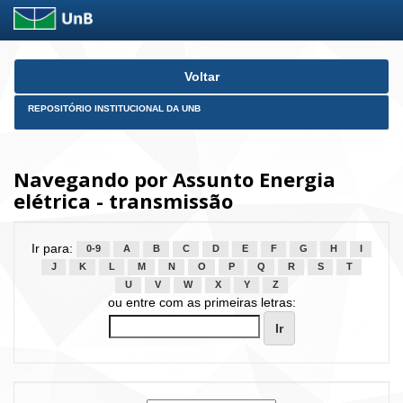
Skip
Voltar
navigation
REPOSITÓRIO INSTITUCIONAL DA UNB
Navegando por Assunto Energia
elétrica - transmissão
Ir para:
0-9
A
B
C
D
E
F
G
H
I
J
K
L
M
N
O
P
Q
R
S
T
U
V
W
X
Y
Z
ou entre com as primeiras letras: