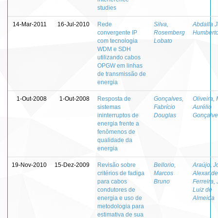
studies
14-Mar-2011
16-Jul-2010
Rede
Silva,
Abdalla J
convergente IP
Rosemberg
Humbert
com tecnologia
Lobato
WDM e SDH
utilizando cabos
OPGW em linhas
de transmissão de
energia
1-Out-2008
1-Out-2008
Resposta de
Gonçalves,
Oliveira,
sistemas
Fabrício
Aurélio
ininterruptos de
Douglas
Gonçalve
energia frente a
fenômenos de
qualidade da
energia
19-Nov-2010
15-Dez-2009
Revisão sobre
Bellorio,
Araújo, J
critérios de fadiga
Marcos
Alexande
para cabos
Bruno
Ferreira,
condutores de
Luiz de
energia e uso de
Almeida
metodologia para
estimativa de sua