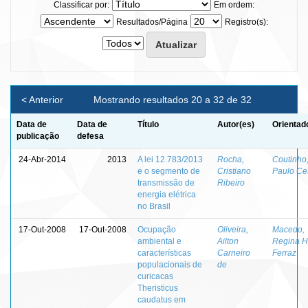
Classificar por:
Em ordem:
Resultados/Página
Registro(s):
< Anterior
Mostrando resultados 20 a 32 de 32
Data de
Data de
Título
Autor(es)
Orientad
publicação
defesa
24-Abr-2014
2013
A lei 12.783/2013
Rocha,
Coutinho
e o segmento de
Cristiano
Paulo Ce
transmissão de
Ribeiro
energia elétrica
no Brasil
17-Out-2008
17-Out-2008
Ocupação
Oliveira,
Macedo,
ambiental e
Ailton
Regina H
características
Carneiro
Ferraz
populacionais de
de
curicacas
Theristicus
caudatus em