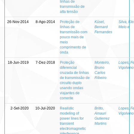
linhas de
transmissão de
alta tensão
26-Nov-2014
8-Ago-2014
Proteção de
Küsel,
Silva, Kl
linhas de
Bernard
Melo e
transmissão com
Fernandes
pouco mais de
meio
comprimento de
onda
18-Jun-2019
7-Dez-2018
Proteção
Monteiro,
Lopes, Fe
diferencial
Bruno
Vigolvino
cruzada de linhas
Carlos
de transmissão de
Ribeiro
circuito duplo
usando ondas
viajantes de
corrente
2-Set-2020
10-Jul-2020
Realistic
Britto,
Lopes, Fe
modeling of
Amauri
Vigolvino
power lines for
Gutierrez
transient
Martins
electromagnetic
interference