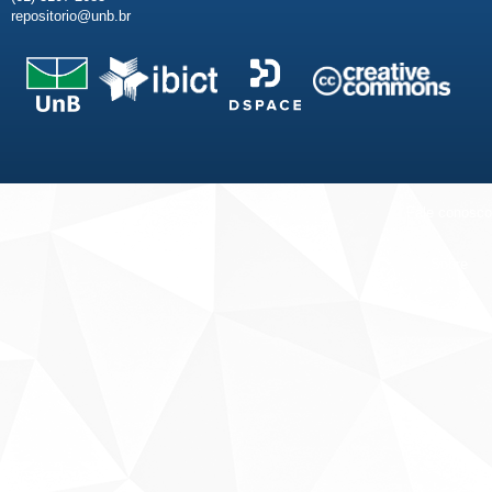
repositorio@unb.br
Fale conosco
Sobre