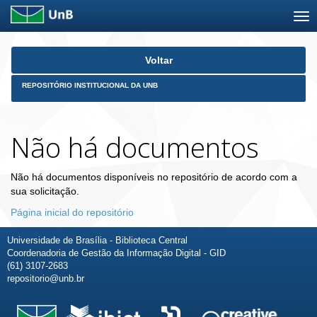
Skip
Voltar
navigation
REPOSITÓRIO INSTITUCIONAL DA UNB
Não há documentos
Não há documentos disponíveis no repositório de acordo com a
sua solicitação.
Página inicial do repositório
Universidade de Brasília - Biblioteca Central
Coordenadoria de Gestão da Informação Digital - GID
(61) 3107-2683
repositorio@unb.br