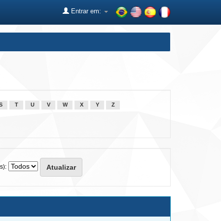
Entrar em:
S
T
U
V
W
X
Y
Z
s):