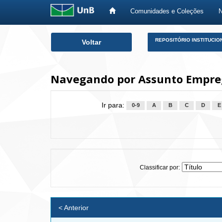
Comunidades e Coleções
Skip
REPOSITÓRIO INSTITUCIO
Voltar
navigation
Navegando por Assunto Empre
Ir para:
0-9
A
B
C
D
E
Classificar por:
< Anterior