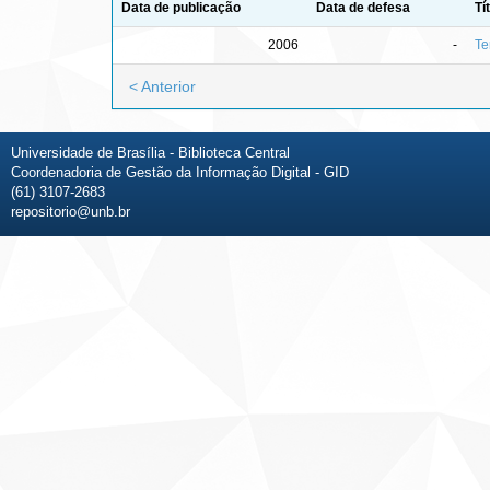
Data de publicação
Data de defesa
Tí
2006
-
Te
< Anterior
Universidade de Brasília - Biblioteca Central
Coordenadoria de Gestão da Informação Digital - GID
(61) 3107-2683
repositorio@unb.br