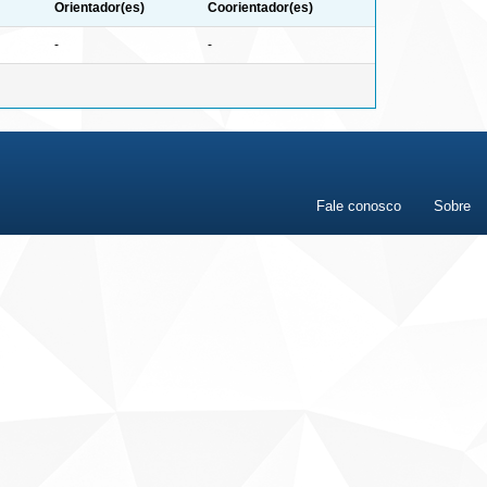
Orientador(es)
Coorientador(es)
-
-
Fale conosco
Sobre