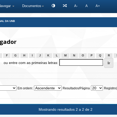
Navegar
Documentos
A-
A
A+
NAL DA UNB
gador
F
G
H
I
J
K
L
M
N
O
P
Q
R
ou entre com as primeiras letras:
Em ordem:
Resultados/Página
Registro(
Mostrando resultados 2 a 2 de 2