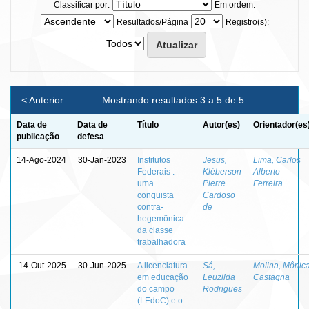
Classificar por:
Em ordem:
Resultados/Página
Registro(s):
< Anterior
Mostrando resultados 3 a 5 de 5
Data de
Data de
Título
Autor(es)
Orientador(es
publicação
defesa
14-Ago-2024
30-Jan-2023
Institutos
Jesus,
Lima, Carlos
Federais :
Kléberson
Alberto
uma
Pierre
Ferreira
conquista
Cardoso
contra-
de
hegemônica
da classe
trabalhadora
14-Out-2025
30-Jun-2025
A licenciatura
Sá,
Molina, Mônic
em educação
Leuzilda
Castagna
do campo
Rodrigues
(LEdoC) e o