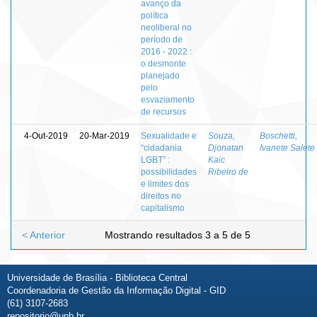
avanço da
política
neoliberal no
período de
2016 - 2022 :
o desmonte
planejado
pelo
esvaziamento
de recursos
4-Out-2019
20-Mar-2019
Sexualidade e
Souza,
Boschetti,
“cidadania
Djonatan
Ivanete Salete
LGBT” :
Kaic
possibilidades
Ribeiro de
e limites dos
direitos no
capitalismo
< Anterior
Mostrando resultados 3 a 5 de 5
Universidade de Brasília - Biblioteca Central
Coordenadoria de Gestão da Informação Digital - GID
(61) 3107-2683
repositorio@unb.br