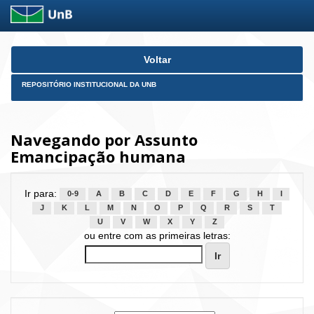
Skip
Voltar
navigation
REPOSITÓRIO INSTITUCIONAL DA UNB
Navegando por Assunto
Emancipação humana
Ir para:
0-9
A
B
C
D
E
F
G
H
I
J
K
L
M
N
O
P
Q
R
S
T
U
V
W
X
Y
Z
ou entre com as primeiras letras: