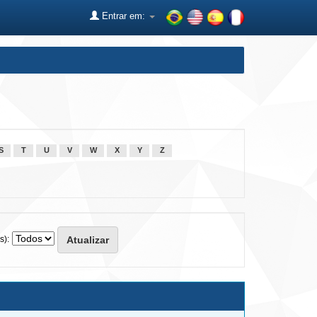
Entrar em:
S
T
U
V
W
X
Y
Z
s):