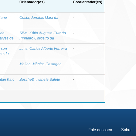
Orientador(es)
Coorientador(es)
jane
Costa, Jonatas Maia da
-
nda
Silva, Kátia Augusta Curado
-
alves de
Pinheiro Cordeiro da
rson
Lima, Carlos Alberto Ferreira
-
so de
Molina, Mônica Castagna
-
tan Kaic
Boschetti, Ivanete Salete
-
Fale conosco
Sobre