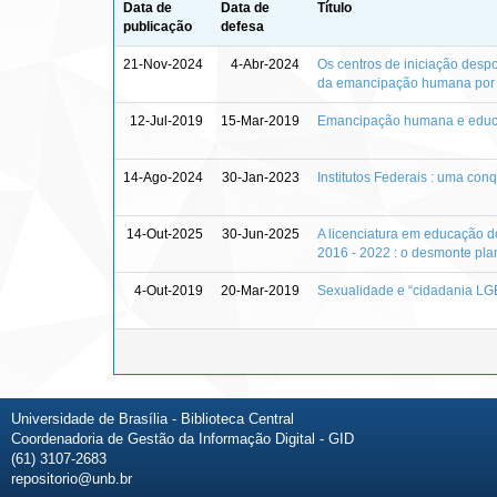
Data de
Data de
Título
publicação
defesa
21-Nov-2024
4-Abr-2024
Os centros de iniciação despor
da emancipação humana por 
12-Jul-2019
15-Mar-2019
Emancipação humana e educaç
14-Ago-2024
30-Jan-2023
Institutos Federais : uma co
14-Out-2025
30-Jun-2025
A licenciatura em educação d
2016 - 2022 : o desmonte pla
4-Out-2019
20-Mar-2019
Sexualidade e “cidadania LGBT
Universidade de Brasília - Biblioteca Central
Coordenadoria de Gestão da Informação Digital - GID
(61) 3107-2683
repositorio@unb.br