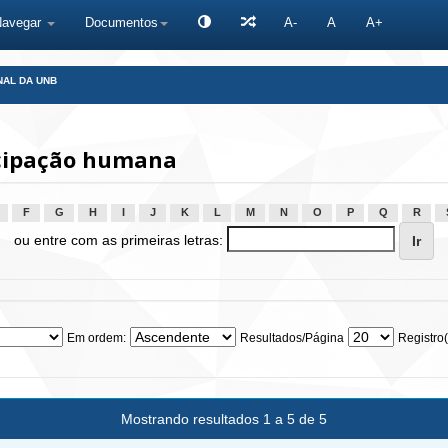
Navegar
Documentos
A-
A
A+
NAL DA UNB
cipação humana
F
G
H
I
J
K
L
M
N
O
P
Q
R
ou entre com as primeiras letras:
Em ordem:
Resultados/Página
Registro(
Mostrando resultados 1 a 5 de 5