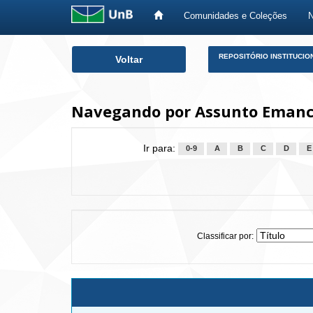
Comunidades e Coleções
Skip
REPOSITÓRIO INSTITUCIO
Voltar
navigation
Navegando por Assunto Eman
Ir para:
0-9
A
B
C
D
E
Classificar por: