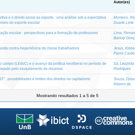
Autor(es)
tiva e o direito social ao esporte : uma análise sob a expectativa
Monteiro, Re
meio do esporte escolar
Duarte Leite
ão escolar : perspectivas para a formação de professores
Lima, Ferna
Bartoly Gonç
nquista contra-hegemônica da classe trabalhadora
Jesus, Klébe
Pierre Cardo
o campo (LEdoC) e o avanço da política neoliberal no período de
Sá, Leuzilda
nejado pelo esvaziamento de recursos
Rodrigues
” : possibilidades e limites dos direitos no capitalismo
Souza, Djona
Ribeiro de
Mostrando resultados 1 a 5 de 5