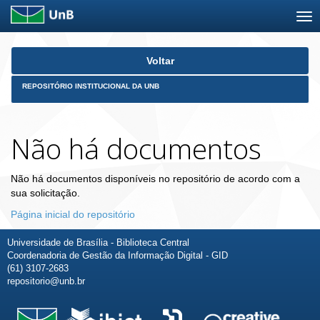
Skip
Voltar
navigation
REPOSITÓRIO INSTITUCIONAL DA UNB
Não há documentos
Não há documentos disponíveis no repositório de acordo com a
sua solicitação.
Página inicial do repositório
Universidade de Brasília - Biblioteca Central
Coordenadoria de Gestão da Informação Digital - GID
(61) 3107-2683
repositorio@unb.br