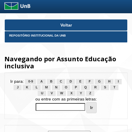
Skip
Voltar
navigation
REPOSITÓRIO INSTITUCIONAL DA UNB
Navegando por Assunto Educação
inclusiva
Ir para:
0-9
A
B
C
D
E
F
G
H
I
J
K
L
M
N
O
P
Q
R
S
T
U
V
W
X
Y
Z
ou entre com as primeiras letras: