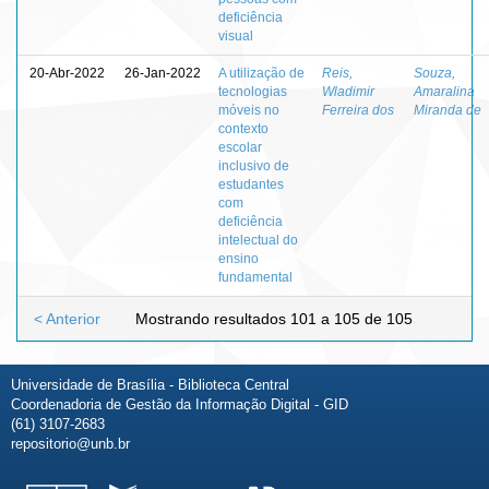
deficiência
visual
20-Abr-2022
26-Jan-2022
A utilização de
Reis,
Souza,
tecnologias
Wladimir
Amaralina
móveis no
Ferreira dos
Miranda de
contexto
escolar
inclusivo de
estudantes
com
deficiência
intelectual do
ensino
fundamental
< Anterior
Mostrando resultados 101 a 105 de 105
Universidade de Brasília - Biblioteca Central
Coordenadoria de Gestão da Informação Digital - GID
(61) 3107-2683
repositorio@unb.br