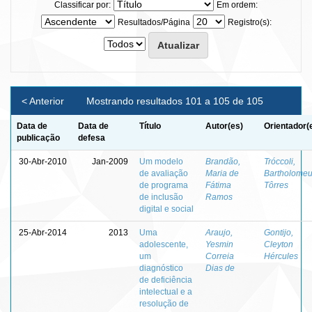
Classificar por:
Em ordem:
Resultados/Página
Registro(s):
< Anterior
Mostrando resultados 101 a 105 de 105
Data de
Data de
Título
Autor(es)
Orientador(
publicação
defesa
30-Abr-2010
Jan-2009
Um modelo
Brandão,
Tróccoli,
de avaliação
Maria de
Bartholome
de programa
Fátima
Tôrres
de inclusão
Ramos
digital e social
25-Abr-2014
2013
Uma
Araujo,
Gontijo,
adolescente,
Yesmin
Cleyton
um
Correia
Hércules
diagnóstico
Dias de
de deficiência
intelectual e a
resolução de