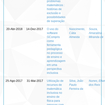
problemas
matemáticos :
histórias de
exclusão e
possibilidades
de superação
20-Abr-2018
14-Dez-2017
O uso do
Nascimento,
Souza,
software
Cátia
Amaralina
GCompris
Almeida
Miranda de
como
ferramenta
pedagógica
no processo
de ensino e
aprendizagem
em uma
perspectiva
inclusiva
25-Ago-2017
31-Mai-2017
Utilização de
Silva, João
Nunes, Elia
recursos de
Paulo
dos Reis
matemática
Ferreira da
inclusiva no
ensino de
física para
pessoas com