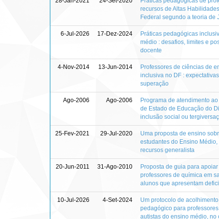
28-Jan-2021
24-Set-2020
Práticas pedagógicas de prof
recursos de Altas Habilidades
Federal segundo a teoria de 
6-Jul-2026
17-Dez-2024
Práticas pedagógicas inclusi
médio : desafios, limites e po
docente
4-Nov-2014
13-Jun-2014
Professores de ciências de 
inclusiva no DF : expectativa
superação
Ago-2006
Ago-2006
Programa de atendimento ao 
de Estado de Educação do Dis
inclusão social ou tergiversa
25-Fev-2021
29-Jul-2020
Uma proposta de ensino sobr
estudantes do Ensino Médio,
recursos generalista
20-Jun-2011
31-Ago-2010
Proposta de guia para apoiar
professores de química em sa
alunos que apresentam defici
10-Jul-2026
4-Set-2024
Um protocolo de acolhiment
pedagógico para professores
autistas do ensino médio, no