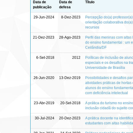
Data de
Data de
Título
publicação
defesa
29-Jun-2024
8-Dez-2023
Percepção do(a) professor(a)
orientação colaborativa do(a)
recursos
21-Dez-2023
28-Ago-2023
Perfil das meninas com altas
do ensino fundamental : um e
Ceilândia/DF
6-Set-2018
2012
Políticas de inclusão de alu
especiais e os desafios na tr
Universidade de Brasília
26-Jun-2020
13-Dez-2019
Possibilidades e desafios pa
atividades práticas de hortas
alunos do ensino fundamental
com deficiência intelectual
23-Abr-2019
20-Set-2018
A prática do turismo no ensin
inclusão cidadã do sujeito co
30-Jul-2024
20-Dez-2023
A prática docente na identifi
estudantes com altas habili