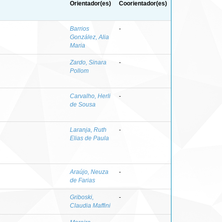
Orientador(es)
Coorientador(es)
Barrios
-
González, Alia
Maria
Zardo, Sinara
-
Pollom
Carvalho, Herli
-
de Sousa
Laranja, Ruth
-
Elias de Paula
Araújo, Neuza
-
de Farias
Griboski,
-
Claudia Maffini