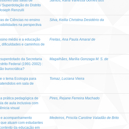
essores das salas de
Santos, Karla Vanessa Gomes dos
/ Superdotação do Distrito
Joseph Renzulli
vas de Ciências no ensino
Silva, Keilla Christina Desidério da
ssibilidades na perspectiva
ensino médio e a educação
Freitas, Ana Paula Amaral de
s, dificuldades e caminhos de
superdotado da Secretaria
Magalhães, Marília Gonzaga M. S. de
trito Federal (1991-2002) :
ção burocrática?
e o tema Ecologia para
Tomaz, Luciana Vieira
 atendidos em sala de
 a prática pedagógica de
Pires, Rejane Ferreira Machado
la de aula inclusiva com
ênicia visual
o e acompanhamento
Medeiros, Priscila Caroline Valadão de Brito
 que atuam com estudantes
 contexto da educação em