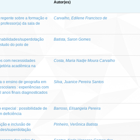
Autor(es)
 regente sobre a formação e
Carvalho, Edilene Francisco de
 professor(a) da sala de
 habilidades/superdotação
Batista, Saron Gomes
studo do polo de
nos com necessidades
Costa, Maria Nadje Moura Carvalho
ajetória acadêmica na
ra o ensino de geografia em
Silva, Juanice Pereira Santos
 escolares : experiências com
 anos finais diagnosticados
o especial : possibilidade de
Barroso, Elisangela Pereira
m deficiência
cação e inclusão de
Pinheiro, Verônica Batista
dades/superdotação