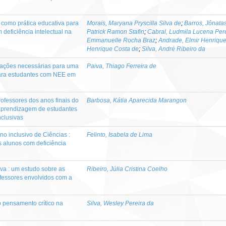
l como prática educativa para
Morais, Maryana Pryscilla Silva de
;
Barros, Jônata
deficiência intelectual na
Patrick Ramon Stafin
;
Cabral, Ludmila Lucena Per
Emmanuelle Rocha Braz
;
Andrade, Elmir Henrique
Henrique Costa de
;
Silva, André Ribeiro da
iações necessárias para uma
Paiva, Thiago Ferreira de
para estudantes com NEE em
ofessores dos anos finais do
Barbosa, Kátia Aparecida Marangon
aprendizagem de estudantes
nclusivas
o inclusivo de Ciências :
Felinto, Isabela de Lima
 alunos com deficiência
iva : um estudo sobre as
Ribeiro, Júlia Cristina Coelho
fessores envolvidos com a
o pensamento crítico na
Silva, Wesley Pereira da