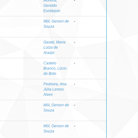
Moreira,
-
Geraldo
Eustáquio
Mól, Gerson de
-
Souza
Gastal, Maria
-
Luiza de
Araújo
Castelo
-
Branco, Lúcio
de Brito
Pedreira, Ana
-
Júlia Lemos
Alves
Mól, Gerson de
-
Souza
Mól, Gerson de
-
Souza