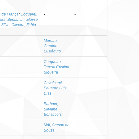
s de França
;
Coquerel,
-
-
eira
;
Benjamim, Eloyse
 Silva
;
Oliveira, Fábio
Moreira,
-
Geraldo
Eustáquio
Cerqueira,
-
Teresa Cristina
Siqueira
Cavalcanti,
-
Eduardo Luiz
Dias
Barbato,
-
Silviane
Bonaccorsi
Mól, Gerson de
-
Souza