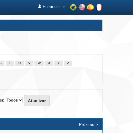
Entrar em:
S
T
U
V
W
X
Y
Z
s):
Próximo >