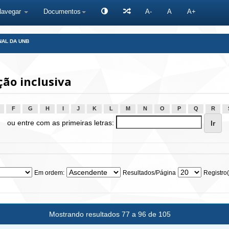
Navegar
Documentos
A-
A
A+
NAL DA UNB
ão inclusiva
F
G
H
I
J
K
L
M
N
O
P
Q
R
ou entre com as primeiras letras:
Em ordem:
Resultados/Página
Registro(
Mostrando resultados 77 a 96 de 105