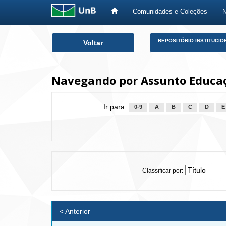
Comunidades e Coleções
Skip
REPOSITÓRIO INSTITUCIO
Voltar
navigation
Navegando por Assunto Educaç
Ir para:
0-9
A
B
C
D
E
Classificar por:
< Anterior