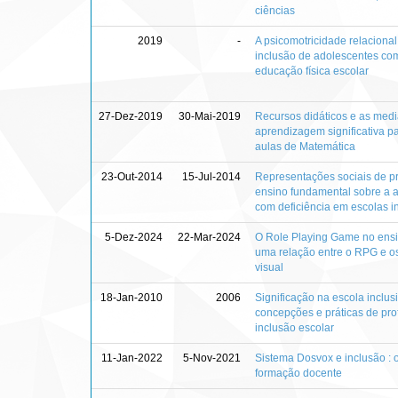
ciências
2019
-
A psicomotricidade relaciona
inclusão de adolescentes com 
educação física escolar
27-Dez-2019
30-Mai-2019
Recursos didáticos e as med
aprendizagem significativa 
aulas de Matemática
23-Out-2014
15-Jul-2014
Representações sociais de pr
ensino fundamental sobre a 
com deficiência em escolas i
5-Dez-2024
22-Mar-2024
O Role Playing Game no ensin
uma relação entre o RPG e os
visual
18-Jan-2010
2006
Significação na escola inclus
concepções e práticas de pro
inclusão escolar
11-Jan-2022
5-Nov-2021
Sistema Dosvox e inclusão : 
formação docente