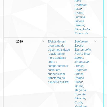
Elmir
Henrique
Silva
;
Cabral,
Ludmila
Lucena
Pereira
;
Silva, André
Ribeiro da
2019
-
Efeitos de um
Benjamim,
-
programa de
Eloyse
psicomotricidade
Emmanuelle
relacional no
Rocha Braz
;
meio aquático
Barros,
sobre o
Jônatas de
comportamento
França
;
social em
Coquerel,
crianças com
Patrick
transtorno do
Ramon
espectro autista
Stafin
;
Morais,
Maryana
Pryscilla
Silva de
;
Costa,
Henrique