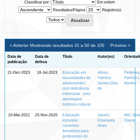
Classificar por:
Em ordem:
Resultados/Página
Registro(s):
< Anterior
Mostrando resultados 31 a 50 de 105
Próximo >
Data de
Data de
Título
Autor(es)
Orientad
publicação
defesa
21-Dez-2023
18-Jul-2023
Educação em
Abreu,
Pederiva
sexualidades de
Fabrício
Patrícia 
adolescentes
Santos Dias
Martins
com deficiência
de
intelectual : uma
abordagem
histórico-cultural
10-Mai-2021
25-Nov-2020
Educação
Santos,
Mól, Ger
inclusiva :
Emanuela
Souza
caminhos
Alves
formativos para
professores do