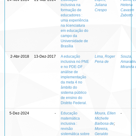
inclusiva na
Juliana
Helena
formação de
Crespo
Cavasin
educadores :
Zabotto
uma experiência
na licenciatura
em educação do
campo da
Universidade de
Brasília
2-Abr-2018
13-Dez-2017
A educação
Lima, Roger
Souza,
inclusiva no PNE
Pena de
Amaralin
e no PDE-DF :
Miranda 
análise de
implementação
da meta 4 no
âmbito do
sistema público
de ensino do
Distrito Federal.
5-Dez-2024
-
Educação
Moura, Ellen
-
matemática
Michelle
inclusiva :
Barbosa de
;
revisão
Moreira,
sistemática sobre
Geraldo