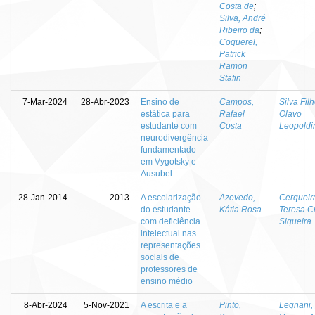
Costa de
;
Silva, André
Ribeiro da
;
Coquerel,
Patrick
Ramon
Stafin
7-Mar-2024
28-Abr-2023
Ensino de
Campos,
Silva Filh
estática para
Rafael
Olavo
estudante com
Costa
Leopoldi
neurodivergência
fundamentado
em Vygotsky e
Ausubel
28-Jan-2014
2013
A escolarização
Azevedo,
Cerqueir
do estudante
Kátia Rosa
Teresa Cr
com deficiência
Siqueira
intelectual nas
representações
sociais de
professores de
ensino médio
8-Abr-2024
5-Nov-2021
A escrita e a
Pinto​,
Legnani,