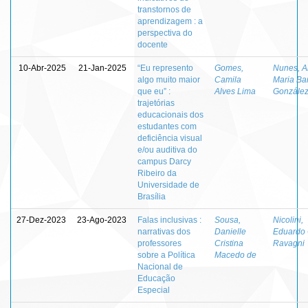
transtornos de
aprendizagem : a
perspectiva do
docente
10-Abr-2025
21-Jan-2025
“Eu represento
Gomes,
Nunes, A
algo muito maior
Camila
Maria Bar
que eu” :
Alves Lima
Gonzále
trajetórias
educacionais dos
estudantes com
deficiência visual
e/ou auditiva do
campus Darcy
Ribeiro da
Universidade de
Brasília
27-Dez-2023
23-Ago-2023
Falas inclusivas :
Sousa,
Nicolini,
narrativas dos
Danielle
Eduardo 
professores
Cristina
Ravagni
sobre a Política
Macedo de
Nacional de
Educação
Especial