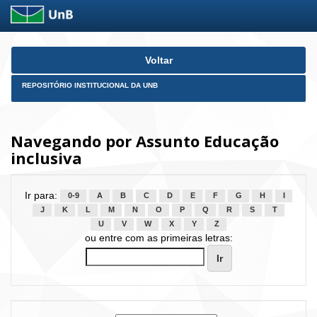
Skip
Voltar
navigation
REPOSITÓRIO INSTITUCIONAL DA UNB
Navegando por Assunto Educação
inclusiva
Ir para:
0-9
A
B
C
D
E
F
G
H
I
J
K
L
M
N
O
P
Q
R
S
T
U
V
W
X
Y
Z
ou entre com as primeiras letras: