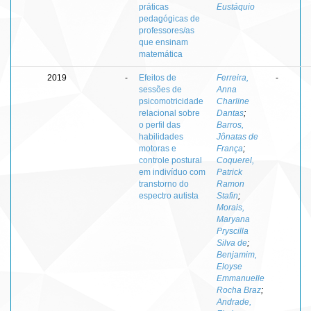
práticas
Eustáquio
pedagógicas de
professores/as
que ensinam
matemática
2019
-
Efeitos de
Ferreira,
-
sessões de
Anna
psicomotricidade
Charline
relacional sobre
Dantas
;
o perfil das
Barros,
habilidades
Jônatas de
motoras e
França
;
controle postural
Coquerel,
em indivíduo com
Patrick
transtorno do
Ramon
espectro autista
Stafin
;
Morais,
Maryana
Pryscilla
Silva de
;
Benjamim,
Eloyse
Emmanuelle
Rocha Braz
;
Andrade,