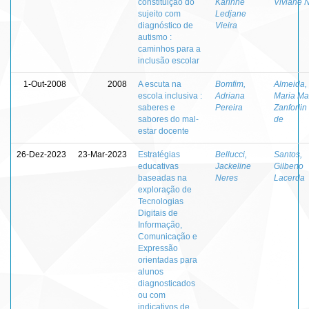
constituição do
Karinne
Viviane 
sujeito com
Ledjane
diagnóstico de
Vieira
autismo :
caminhos para a
inclusão escolar
1-Out-2008
2008
A escuta na
Bomfim,
Almeida,
escola inclusiva :
Adriana
Maria Ma
saberes e
Pereira
Zanforlin
sabores do mal-
de
estar docente
26-Dez-2023
23-Mar-2023
Estratégias
Bellucci,
Santos,
educativas
Jackeline
Gilberto
baseadas na
Neres
Lacerda
exploração de
Tecnologias
Digitais de
Informação,
Comunicação e
Expressão
orientadas para
alunos
diagnosticados
ou com
indicativos de