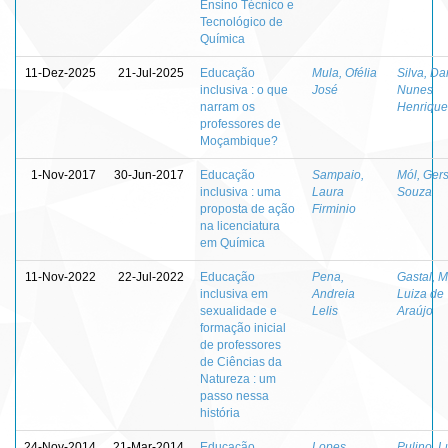
Ensino Técnico e
Tecnológico de
Química
11-Dez-2025
21-Jul-2025
Educação
Mula, Ofélia
Silva, Da
inclusiva : o que
José
Nunes
narram os
Henrique
professores de
Moçambique?
1-Nov-2017
30-Jun-2017
Educação
Sampaio,
Mól, Ger
inclusiva : uma
Laura
Souza
proposta de ação
Firminio
na licenciatura
em Química
11-Nov-2022
22-Jul-2022
Educação
Pena,
Gastal, M
inclusiva em
Andreia
Luiza de
sexualidade e
Lelis
Araújo
formação inicial
de professores
de Ciências da
Natureza : um
passo nessa
história
24-Nov-2014
21-Mar-2014
Educação
Lopes,
Pulino, L