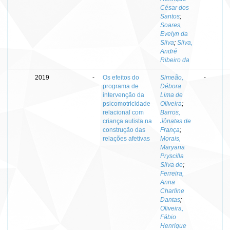
César dos
Santos
;
Soares,
Evelyn da
Silva
;
Silva,
André
Ribeiro da
2019
-
Os efeitos do
Simeão,
-
programa de
Débora
intervenção da
Lima de
psicomotricidade
Oliveira
;
relacional com
Barros,
criança autista na
Jônatas de
construção das
França
;
relações afetivas
Morais,
Maryana
Pryscilla
Silva de
;
Ferreira,
Anna
Charline
Dantas
;
Oliveira,
Fábio
Henrique