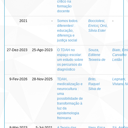
crítico na
formação
docente
2021
-
Somos todos
Bocciolesi,
-
diferentes! :
Enrico
;
Orrú,
educação,
Sílvia Ester
diferença e
justiça social
27-Dez-2023
25-Ago-2023
O TDAH no
Souza,
Biato, Emí
espaço escolar:
Edilene
Carvalho
um estudo sobre
Teixeira de
Leitão
os percursos do
diagnóstico
9-Fev-2026
28-Nov-2025
TDAH,
Brito,
Legnani,
medicalização e
Raquel
Viviane N
neurocultura :
Silva de
uma
possibilidade de
transformação à
luz da
epistemologia
freireana
8-Mai-2023
5-Jul-2021
A Teoria das
Nery, Erica
Sá, Antôn