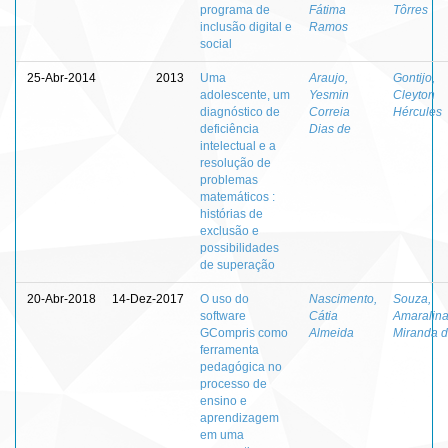
programa de
Fátima
Tôrres
inclusão digital e
Ramos
social
25-Abr-2014
2013
Uma
Araujo,
Gontijo,
adolescente, um
Yesmin
Cleyton
diagnóstico de
Correia
Hércules
deficiência
Dias de
intelectual e a
resolução de
problemas
matemáticos :
histórias de
exclusão e
possibilidades
de superação
20-Abr-2018
14-Dez-2017
O uso do
Nascimento,
Souza,
software
Cátia
Amaralin
GCompris como
Almeida
Miranda 
ferramenta
pedagógica no
processo de
ensino e
aprendizagem
em uma