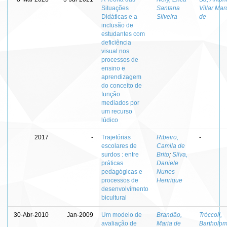
Situações
Santana
Villar Ma
Didáticas e a
Silveira
de
inclusão de
estudantes com
deficiência
visual nos
processos de
ensino e
aprendizagem
do conceito de
função
mediados por
um recurso
lúdico
2017
-
Trajetórias
Ribeiro,
-
escolares de
Camila de
surdos : entre
Brito
;
Silva,
práticas
Daniele
pedagógicas e
Nunes
processos de
Henrique
desenvolvimento
bicultural
30-Abr-2010
Jan-2009
Um modelo de
Brandão,
Tróccoli,
avaliação de
Maria de
Bartholo