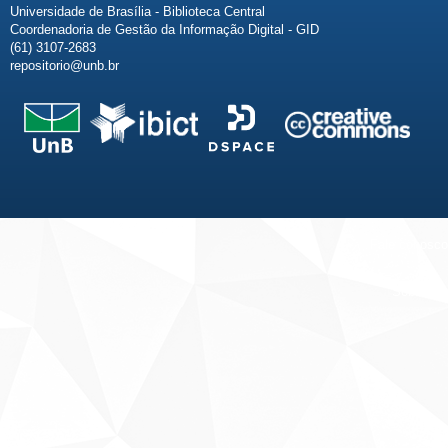
Universidade de Brasília - Biblioteca Central
Coordenadoria de Gestão da Informação Digital - GID
(61) 3107-2683
repositorio@unb.br
Fale conosco
Sobre