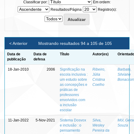
Classificar por:
Em ordem:
Resultados/Página
Registro(s):
< Anterior
Mostrando resultados 94 a 105 de 105
Data de
Data de
Título
Autor(es)
Orientado
publicação
defesa
18-Jan-2010
2006
Significação na
Ribeiro,
Barbato,
escola inclusiva :
Júlia
Silviane
um estudo sobre
Cristina
Bonaccors
as concepções e
Coelho
práticas de
professores
envolvidos com
a inclusão
escolar
11-Jan-2022
5-Nov-2021
Sistema Dosvox
Silva,
Mól, Gers
e inclusão : o
Wesley
Souza
pensamento
Pereira da