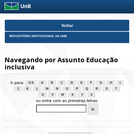
Skip
Voltar
navigation
REPOSITÓRIO INSTITUCIONAL DA UNB
Navegando por Assunto Educação
inclusiva
Ir para:
0-9
A
B
C
D
E
F
G
H
I
J
K
L
M
N
O
P
Q
R
S
T
U
V
W
X
Y
Z
ou entre com as primeiras letras: