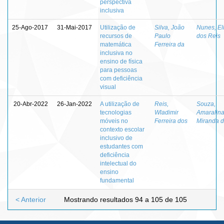
perspectiva
inclusiva
25-Ago-2017
31-Mai-2017
Utilização de
Silva, João
Nunes, El
recursos de
Paulo
dos Reis
matemática
Ferreira da
inclusiva no
ensino de física
para pessoas
com deficiência
visual
20-Abr-2022
26-Jan-2022
A utilização de
Reis,
Souza,
tecnologias
Wladimir
Amaralin
móveis no
Ferreira dos
Miranda 
contexto escolar
inclusivo de
estudantes com
deficiência
intelectual do
ensino
fundamental
< Anterior
Mostrando resultados 94 a 105 de 105