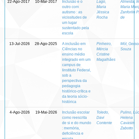
22-Ago-2017
10-Mar-2017
Inclusão e o
Lago,
Almeida, I
outro com
Maria
Maria Mar
autismo : as
Jéssica
Zanforlin P
vicissitudes de
Rocha
de
um lugar
sustentado pela
escola
13-Jul-2026
28-Ago-2025
A inclusão em
Pinheiro,
Mól, Gerso
Ciências no
Mércia
Souza
ensino médio
Cristine
integrado em um
Magalhães
campus de
Iinstituto Federal,
sob a
perspectiva da
pedagogia
histórico-crítica e
da teoria sócio-
histórica
4-Ago-2026
19-Mai-2026
Inclusão escolar
Toledo,
Pulino, Lú
como reescrita
Davi
Helena
de si e do mundo
Contente
Cavasin
: memória,
Zabotto
deficiência e
escola