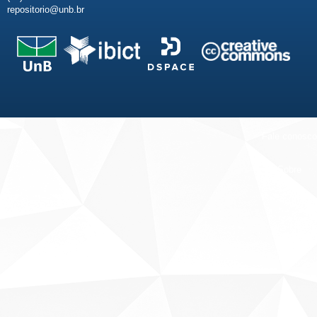
repositorio@unb.br
Fale conosco
Sobre