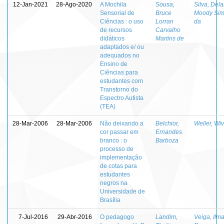
12-Jan-2021
28-Ago-2020
A Mochila
Sousa,
Silva, Del
Sensorial de
Bruce
Moody Si
Ciências : o uso
Lorran
da
de recursos
Carvalho
didáticos
Martins de
adaptados e/ ou
adequados no
Ensino de
Ciências para
estudantes com
Transtorno do
Espectro Autista
(TEA)
28-Mar-2006
28-Mar-2006
Não deixando a
Belchior,
Weller, Wi
cor passar em
Ernandes
branco : o
Barboza
processo de
implementação
de cotas para
estudantes
negros na
Universidade de
Brasília
7-Jul-2016
29-Abr-2016
O pedagogo
Landim,
Veiga, Ilm