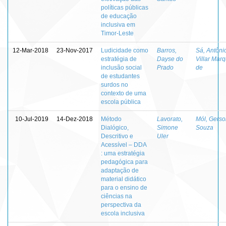
políticas públicas
de educação
inclusiva em
Timor-Leste
12-Mar-2018
23-Nov-2017
Ludicidade como
Barros,
Sá, Antôni
estratégia de
Dayse do
Villar Mar
inclusão social
Prado
de
de estudantes
surdos no
contexto de uma
escola pública
10-Jul-2019
14-Dez-2018
Método
Lavorato,
Mól, Gerso
Dialógico,
Simone
Souza
Descritivo e
Uler
Acessível – DDA
: uma estratégia
pedagógica para
adaptação de
material didático
para o ensino de
ciências na
perspectiva da
escola inclusiva