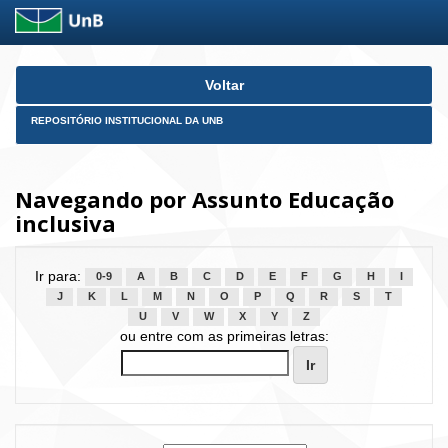
Skip
Voltar
navigation
REPOSITÓRIO INSTITUCIONAL DA UNB
Navegando por Assunto Educação
inclusiva
Ir para:
0-9
A
B
C
D
E
F
G
H
I
J
K
L
M
N
O
P
Q
R
S
T
U
V
W
X
Y
Z
ou entre com as primeiras letras: