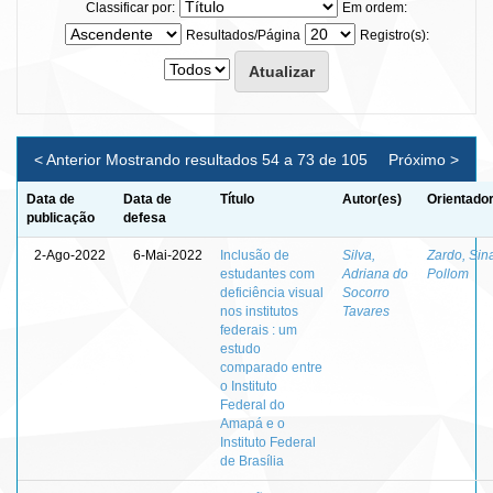
Classificar por:
Em ordem:
Resultados/Página
Registro(s):
< Anterior
Mostrando resultados 54 a 73 de 105
Próximo >
Data de
Data de
Título
Autor(es)
Orientador
publicação
defesa
2-Ago-2022
6-Mai-2022
Inclusão de
Silva,
Zardo, Sin
estudantes com
Adriana do
Pollom
deficiência visual
Socorro
nos institutos
Tavares
federais : um
estudo
comparado entre
o Instituto
Federal do
Amapá e o
Instituto Federal
de Brasília