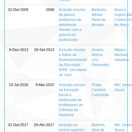
22-Out-2009
2006
Inclusão escolar
Balduino,
Branco,
de alunos
Míriam
Angela Ma
portadores de
Maria de
Cristina U
deficiência
Moraes
de Abreu
mental: com a
palavra os
professores
9-Dez-2013
26-Set-2013
Inclusão escolar
Soares,
Mitjáns
e Índice de
Milena
Martínez,
Desenvolvimento
Lins
Albertina
da Educação :
Fernandes
IDEB : um estudo
de caso
10-Jul-2026
9-Mai-2025
Inclusão escolar
Prado,
Mól, Gerso
na formação
Carolina
Souza
inicial e
Conceição
continuada de
professores de
Ciências da
Natureza
31-Out-2017
28-Abr-2017
Inclusão no
Bohnert,
Mól, Gerso
ensino superior :
Gina de
Souza