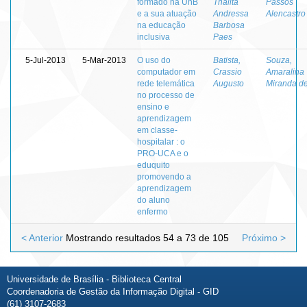
formado na UnB
Thalita
Passos
e a sua atuação
Andressa
Alencastro
na educação
Barbosa
inclusiva
Paes
5-Jul-2013
5-Mar-2013
O uso do
Batista,
Souza,
computador em
Crassio
Amaralina
rede telemática
Augusto
Miranda d
no processo de
ensino e
aprendizagem
em classe-
hospitalar : o
PRO-UCA e o
eduquito
promovendo a
aprendizagem
do aluno
enfermo
< Anterior
Mostrando resultados 54 a 73 de 105
Próximo >
Universidade de Brasília - Biblioteca Central
Coordenadoria de Gestão da Informação Digital - GID
(61) 3107-2683