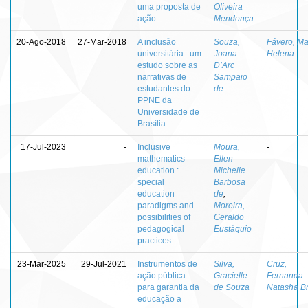
uma proposta de
Oliveira
ação
Mendonça
20-Ago-2018
27-Mar-2018
A inclusão
Souza,
Fávero, Ma
universitária : um
Joana
Helena
estudo sobre as
D’Arc
narrativas de
Sampaio
estudantes do
de
PPNE da
Universidade de
Brasília
17-Jul-2023
-
Inclusive
Moura,
-
mathematics
Ellen
education :
Michelle
special
Barbosa
education
de
;
paradigms and
Moreira,
possibilities of
Geraldo
pedagogical
Eustáquio
practices
23-Mar-2025
29-Jul-2021
Instrumentos de
Silva,
Cruz,
ação pública
Gracielle
Fernanda
para garantia da
de Souza
Natasha B
educação a