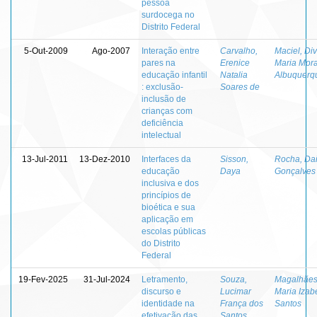
pessoa
surdocega no
Distrito Federal
5-Out-2009
Ago-2007
Interação entre
Carvalho,
Maciel, Di
pares na
Erenice
Maria Mor
educação infantil
Natalia
Albuquerq
: exclusão-
Soares de
inclusão de
crianças com
deficiência
intelectual
13-Jul-2011
13-Dez-2010
Interfaces da
Sisson,
Rocha, Da
educação
Daya
Gonçalves
inclusiva e dos
princípios de
bioética e sua
aplicação em
escolas públicas
do Distrito
Federal
19-Fev-2025
31-Jul-2024
Letramento,
Souza,
Magalhães
discurso e
Lucimar
Maria Izab
identidade na
França dos
Santos
efetivação das
Santos