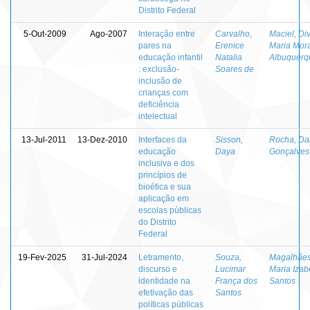
Distrito Federal
5-Out-2009
Ago-2007
Interação entre
Carvalho,
Maciel, Di
pares na
Erenice
Maria Mor
educação infantil
Natalia
Albuquerq
: exclusão-
Soares de
inclusão de
crianças com
deficiência
intelectual
13-Jul-2011
13-Dez-2010
Interfaces da
Sisson,
Rocha, Da
educação
Daya
Gonçalves
inclusiva e dos
princípios de
bioética e sua
aplicação em
escolas públicas
do Distrito
Federal
19-Fev-2025
31-Jul-2024
Letramento,
Souza,
Magalhães
discurso e
Lucimar
Maria Izab
identidade na
França dos
Santos
efetivação das
Santos
políticas públicas