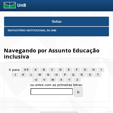
Skip
Voltar
navigation
REPOSITÓRIO INSTITUCIONAL DA UNB
Navegando por Assunto Educação
inclusiva
Ir para:
0-9
A
B
C
D
E
F
G
H
I
J
K
L
M
N
O
P
Q
R
S
T
U
V
W
X
Y
Z
ou entre com as primeiras letras: