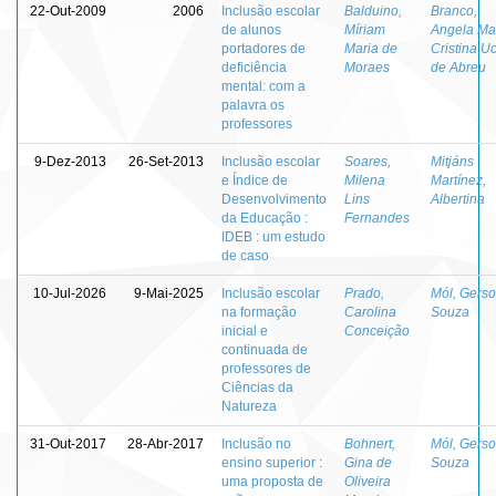
22-Out-2009
2006
Inclusão escolar
Balduino,
Branco,
de alunos
Míriam
Angela Ma
portadores de
Maria de
Cristina U
deficiência
Moraes
de Abreu
mental: com a
palavra os
professores
9-Dez-2013
26-Set-2013
Inclusão escolar
Soares,
Mitjáns
e Índice de
Milena
Martínez,
Desenvolvimento
Lins
Albertina
da Educação :
Fernandes
IDEB : um estudo
de caso
10-Jul-2026
9-Mai-2025
Inclusão escolar
Prado,
Mól, Gers
na formação
Carolina
Souza
inicial e
Conceição
continuada de
professores de
Ciências da
Natureza
31-Out-2017
28-Abr-2017
Inclusão no
Bohnert,
Mól, Gers
ensino superior :
Gina de
Souza
uma proposta de
Oliveira