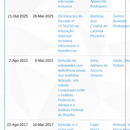
educação
Aparecida
inclusiva
Rodrigues
21-Out-2025
28-Mar-2025
Os impactos do
Barbosa,
Santos,
Decreto nº
Ana
Benedito
10.502/20 na
Cristina de
Rodrigues
educação
Lacerda
especial
Peçanha
inclusiva :
retrocessos e
resistências
2-Ago-2022
6-Mai-2022
Inclusão de
Silva,
Zardo, Sin
estudantes com
Adriana do
Pollom
deficiência visual
Socorro
nos institutos
Tavares
federais : um
estudo
comparado entre
o Instituto
Federal do
Amapá e o
Instituto Federal
de Brasília
22-Ago-2017
10-Mar-2017
Inclusão e o
Lago,
Almeida, I
outro com
Maria
Maria Mar