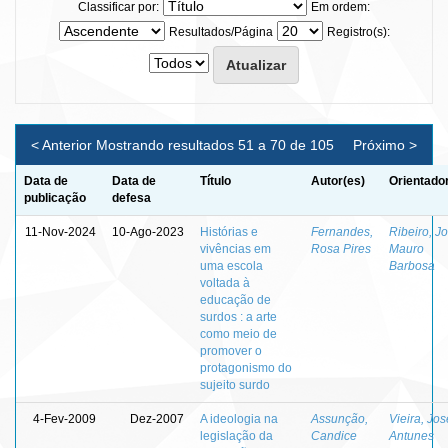
Classificar por:
Em ordem:
Resultados/Página
Registro(s):
< Anterior
Mostrando resultados 51 a 70 de 105
Próximo >
Data de
Data de
Título
Autor(es)
Orientado
publicação
defesa
11-Nov-2024
10-Ago-2023
Histórias e
Fernandes,
Ribeiro, J
vivências em
Rosa Pires
Mauro
uma escola
Barbosa
voltada à
educação de
surdos : a arte
como meio de
promover o
protagonismo do
sujeito surdo
4-Fev-2009
Dez-2007
A ideologia na
Assunção,
Vieira, Jo
legislação da
Candice
Antunes