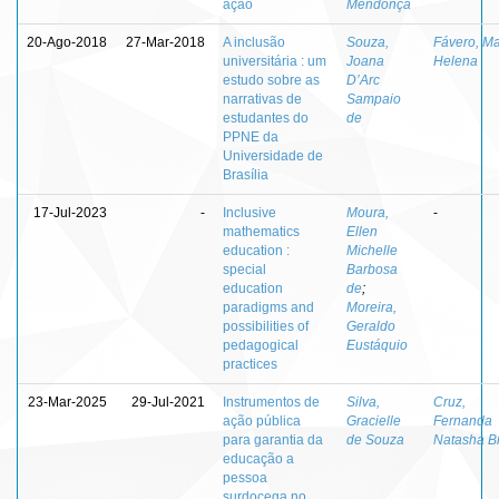
ação
Mendonça
20-Ago-2018
27-Mar-2018
A inclusão
Souza,
Fávero, Ma
universitária : um
Joana
Helena
estudo sobre as
D’Arc
narrativas de
Sampaio
estudantes do
de
PPNE da
Universidade de
Brasília
17-Jul-2023
-
Inclusive
Moura,
-
mathematics
Ellen
education :
Michelle
special
Barbosa
education
de
;
paradigms and
Moreira,
possibilities of
Geraldo
pedagogical
Eustáquio
practices
23-Mar-2025
29-Jul-2021
Instrumentos de
Silva,
Cruz,
ação pública
Gracielle
Fernanda
para garantia da
de Souza
Natasha B
educação a
pessoa
surdocega no