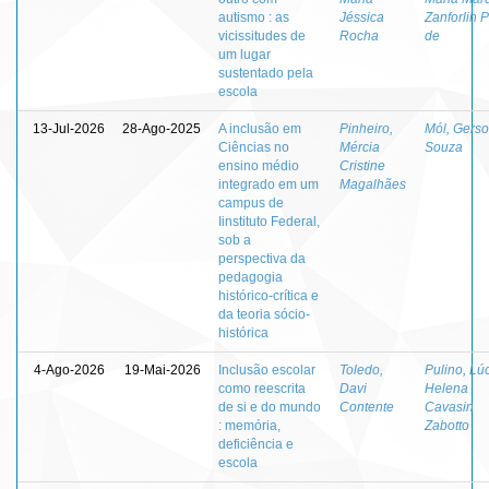
autismo : as
Jéssica
Zanforlin P
vicissitudes de
Rocha
de
um lugar
sustentado pela
escola
13-Jul-2026
28-Ago-2025
A inclusão em
Pinheiro,
Mól, Gers
Ciências no
Mércia
Souza
ensino médio
Cristine
integrado em um
Magalhães
campus de
Iinstituto Federal,
sob a
perspectiva da
pedagogia
histórico-crítica e
da teoria sócio-
histórica
4-Ago-2026
19-Mai-2026
Inclusão escolar
Toledo,
Pulino, Lú
como reescrita
Davi
Helena
de si e do mundo
Contente
Cavasin
: memória,
Zabotto
deficiência e
escola