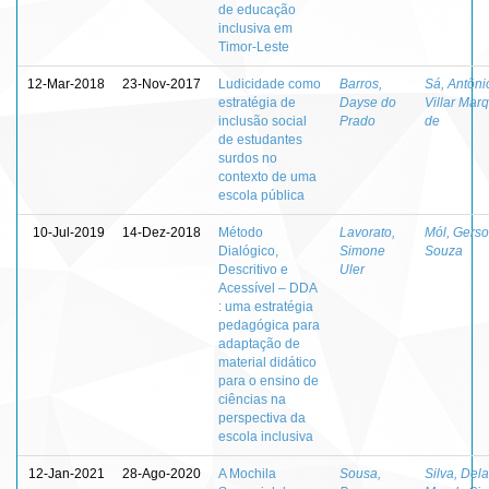
de educação
inclusiva em
Timor-Leste
12-Mar-2018
23-Nov-2017
Ludicidade como
Barros,
Sá, Antôni
estratégia de
Dayse do
Villar Mar
inclusão social
Prado
de
de estudantes
surdos no
contexto de uma
escola pública
10-Jul-2019
14-Dez-2018
Método
Lavorato,
Mól, Gers
Dialógico,
Simone
Souza
Descritivo e
Uler
Acessível – DDA
: uma estratégia
pedagógica para
adaptação de
material didático
para o ensino de
ciências na
perspectiva da
escola inclusiva
12-Jan-2021
28-Ago-2020
A Mochila
Sousa,
Silva, Del