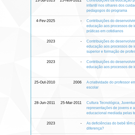
13-Jul-2023
25-Nov-2022
Contribuições da educação p
infantil nos olhares dos cuida
pedagogos do programa
4-Fev-2025
-
Contribuições do desenvolv
educação aos processos de in
práticas em cotidianos
2023
-
Contribuições do desenvolv
educação aos processos de in
superior e formação de profe
2023
-
Contribuições do desenvolv
educação aos processos de inc
25-Out-2010
2006
A criatividade do professor e
escolar
28-Jun-2011
25-Mar-2011
Cultura Tecnológica, Juventu
representações de jovens e a
educacional mediada pelas t
2023
-
As deficiências do bebê têm 
diferença?