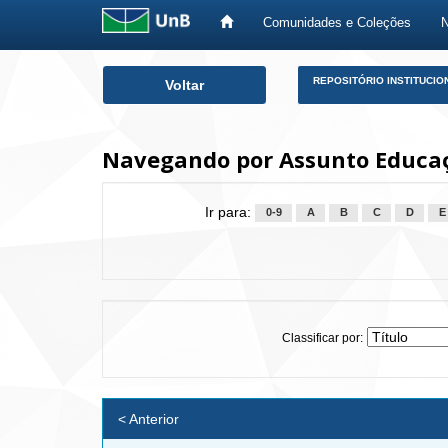
Comunidades e Coleções
Skip
REPOSITÓRIO INSTITUCIO
Voltar
navigation
Navegando por Assunto Educaç
Ir para:
0-9
A
B
C
D
E
Classificar por:
< Anterior