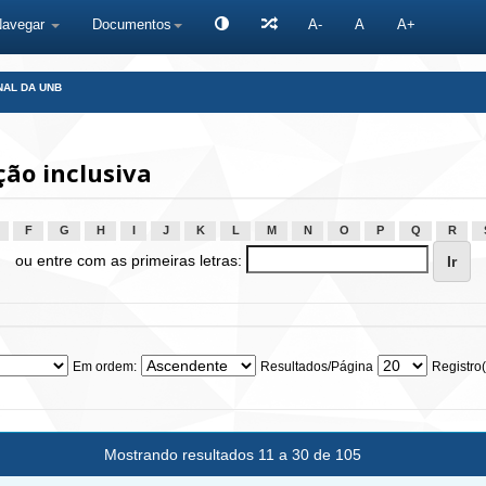
Navegar
Documentos
A-
A
A+
NAL DA UNB
ão inclusiva
F
G
H
I
J
K
L
M
N
O
P
Q
R
ou entre com as primeiras letras:
Em ordem:
Resultados/Página
Registro(
Mostrando resultados 11 a 30 de 105