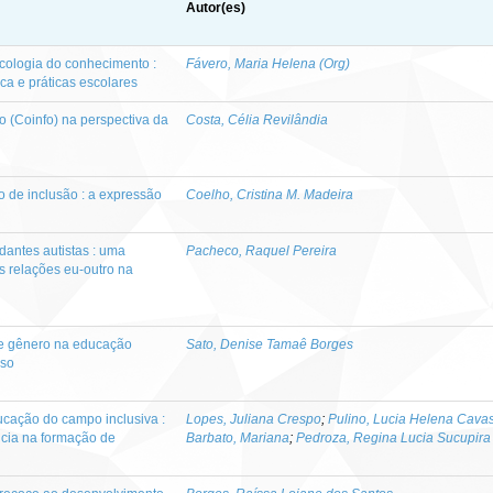
Autor(es)
icologia do conhecimento :
Fávero, Maria Helena (Org)
ca e práticas escolares
 (Coinfo) na perspectiva da
Costa, Célia Revilândia
 de inclusão : a expressão
Coelho, Cristina M. Madeira
udantes autistas : uma
Pacheco, Raquel Pereira
s relações eu-outro na
de gênero na educação
Sato, Denise Tamaê Borges
rso
ucação do campo inclusiva :
Lopes, Juliana Crespo
;
Pulino, Lucia Helena Cavas
ncia na formação de
Barbato, Mariana
;
Pedroza, Regina Lucia Sucupira