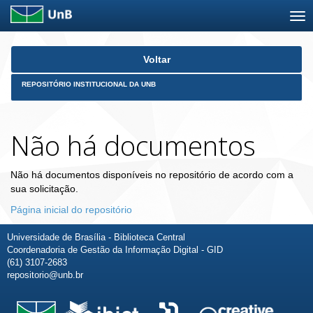
Skip
Voltar
navigation
REPOSITÓRIO INSTITUCIONAL DA UNB
Não há documentos
Não há documentos disponíveis no repositório de acordo com a
sua solicitação.
Página inicial do repositório
Universidade de Brasília - Biblioteca Central
Coordenadoria de Gestão da Informação Digital - GID
(61) 3107-2683
repositorio@unb.br